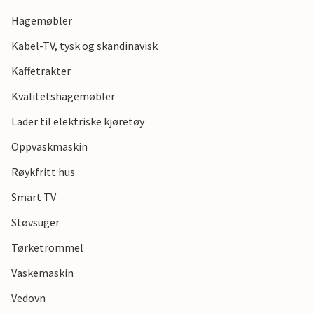
gokartbanen i Hejnsvig, speedway og golf i Holsted eller
Danmarks eldste by, Ribe.
Hagemøbler
Kabel-TV, tysk og skandinavisk
Gled deg til en variert ferie i dette flotte feriehuset!
Kaffetrakter
Merk: Som gjest i feriehuset har du gratis adgang til seks
Kvalitetshagemøbler
svømmebassenger på Vestjylland og en times gratis
bowling i Varde.
Lader til elektriske kjøretøy
Oppvaskmaskin
Røykfritt hus
Smart TV
Støvsuger
Tørketrommel
Vaskemaskin
Vedovn