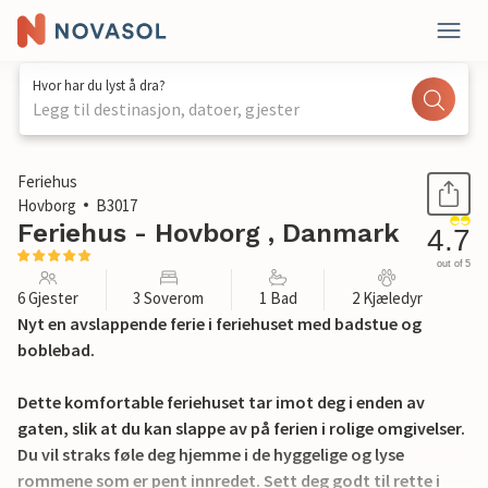
Hvor har du lyst å dra?
Legg til destinasjon, datoer, gjester
1 / 16
Feriehus
Hovborg
B3017
Feriehus - Hovborg , Danmark
4.7
out of 5
6 Gjester
3 Soverom
1 Bad
2 Kjæledyr
Nyt en avslappende ferie i feriehuset med badstue og
boblebad.
Dette komfortable feriehuset tar imot deg i enden av
gaten, slik at du kan slappe av på ferien i rolige omgivelser.
Du vil straks føle deg hjemme i de hyggelige og lyse
rommene som er pent innredet. Sett deg godt til rette i