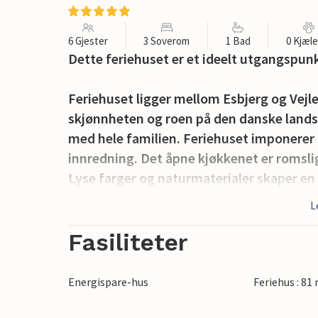
6 Gjester
3 Soverom
1 Bad
0 Kjæl
Dette feriehuset er et ideelt utgangspun
Feriehuset ligger mellom Esbjerg og Vejle,
skjønnheten og roen på den danske landsb
med hele familien. Feriehuset imponerer
innredning. Det åpne kjøkkenet er romsli
Lyse farger og naturmaterialer skaper e
slipper inn rikelig med lys. Nyt den vakre
L
av i sofaområdet.
Fasiliteter
Det er også god plass til å oppholde seg 
barna i frisk luft. Feriehusets beliggenhe
Energispare-hus
Feriehus : 81
Esbjerg, Kolding eller Vejle. Her er det m