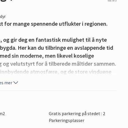
out of 5
edyr
kt for mange spennende utflukter i regionen.
 og gir deg en fantastisk mulighet til å nyte
ygda. Her kan du tilbringe en avslappende tid
 med sin moderne, men likevel koselige
g og velutstyrt for å tilberede måltider sammen.
n innbydende atmosfære, og de store vinduene
 utsikten over hagen mens du spiser eller slapper
es mer
ute og leke på plenen. Spis utendørs og lek med
t gjør det enkelt å komme seg til byer som
 m2
Gratis parkering på stedet : 2
ange severdigheter og aktivitetstilbud.
Parkeringsplasser