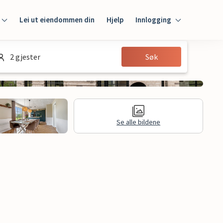
Lei ut eiendommen din
Hjelp
Innlogging
Innlogging
2 gjester
Søk
Gjest
Huseier
Se alle bildene