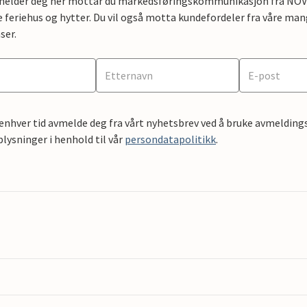
lmelder deg her mottar du markedsføringskommunikasjon fra NOVAS
e feriehus og hytter. Du vil også motta kundefordeler fra våre mang
ser.
 enhver tid avmelde deg fra vårt nyhetsbrev ved å bruke avmeldings
ysninger i henhold til vår
persondatapolitikk
.