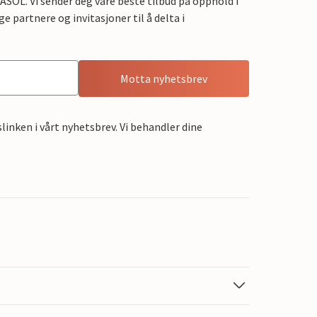
OL. Vi sender deg våre beste tilbud på opphold i
e partnere og invitasjoner til å delta i
Motta nyhetsbrev
linken i vårt nyhetsbrev. Vi behandler dine