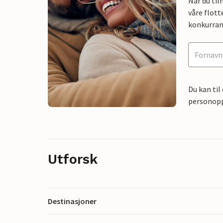
Når du ti
våre flott
konkurran
Du kan til
personoppl
Utforsk
Destinasjoner