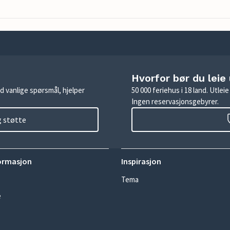
Hvorfor bør du leie
d vanlige spørsmål, hjelper
50 000 feriehus i 18 land. Utle
Ingen reservasjonsgebyrer.
g støtte
ormasjon
Inspirasjon
Tema
e