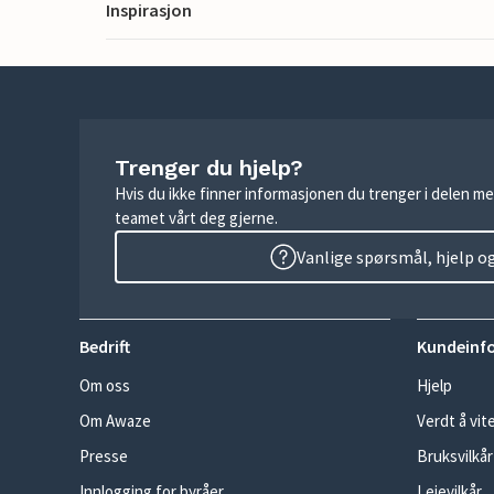
Inspirasjon
Trenger du hjelp?
Hvis du ikke finner informasjonen du trenger i delen me
teamet vårt deg gjerne.
Vanlige spørsmål, hjelp o
Bedrift
Kundeinf
Om oss
Hjelp
Om Awaze
Verdt å vit
Presse
Bruksvilkår
Innlogging for byråer
Leievilkår