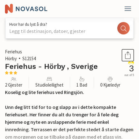
Hvor har du lyst å dra?
Legg til destinasjon, datoer, gjester
1 / 9
Feriehus
Hörby
S12154
Feriehus - Hörby , Sverige
3
out of 5
2 Gjester
Studioleilighet
1 Bad
0 Kjæledyr
Koselig og lite feriehus ved Ringsjön.
Unn deg litt tid for to og slapp av i dette kompakte
feriehuset. Her finner du alt du trenger for å føle deg
hjemme og nyte en avslappende ferie med enkel
innredning. Terrassen er det perfekte stedet å starte dagen
om morgenen og se tilbake på dagen med et glass vin.