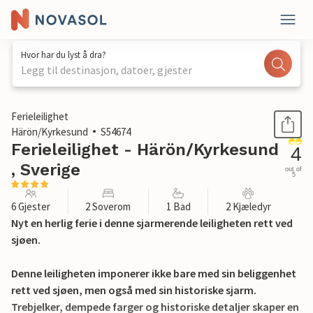
Hvor har du lyst å dra?
Legg til destinasjon, datoer, gjester
1 / 21
Ferieleilighet
Härön/Kyrkesund
S54674
Ferieleilighet - Härön/Kyrkesund
4
, Sverige
out of
5
6 Gjester
2 Soverom
1 Bad
2 Kjæledyr
Nyt en herlig ferie i denne sjarmerende leiligheten rett ved
sjøen.
Denne leiligheten imponerer ikke bare med sin beliggenhet
rett ved sjøen, men også med sin historiske sjarm.
Trebjelker, dempede farger og historiske detaljer skaper en