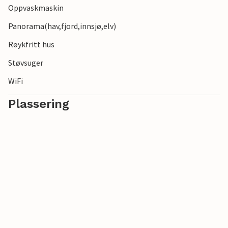
Oppvaskmaskin
Panorama(hav,fjord,innsjø,elv)
Røykfritt hus
Støvsuger
WiFi
Plassering