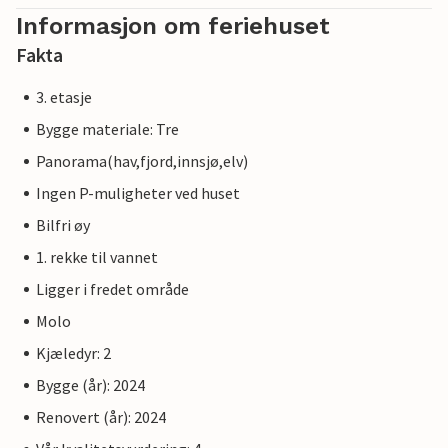
Informasjon om feriehuset
Fakta
3. etasje
Bygge materiale: Tre
Panorama(hav,fjord,innsjø,elv)
Ingen P-muligheter ved huset
Bilfri øy
1. rekke til vannet
Ligger i fredet område
Molo
Kjæledyr: 2
Bygge (år): 2024
Renovert (år): 2024