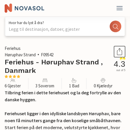
Hvor har du lyst å dra?
Legg til destinasjon, datoer, gjester
1 / 27
Feriehus
Høruphav Strand
F09542
Feriehus - Høruphav Strand ,
4.3
Danmark
out of 5
6 Gjester
3 Soverom
1 Bad
0 Kjæledyr
Tilbring ferien i dette feriehuset og la deg fortrylle av den
danske hyggen.
Feriehuset ligger i den idylliske landsbyen Høruphav, bare
noen få minutters gange fra den koselige småbåthavnen.
Start ferien på det moderne, velutstyrte kjøkkenet, hvor