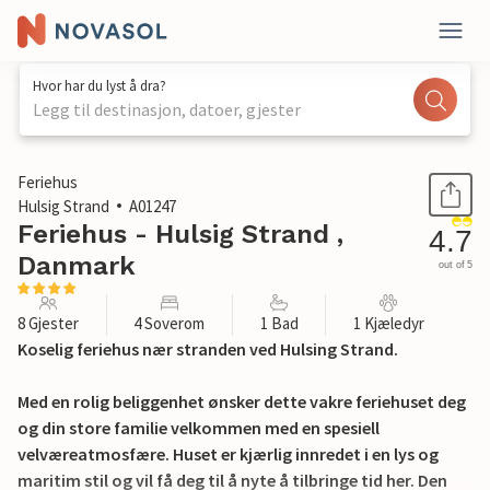
Hvor har du lyst å dra?
Legg til destinasjon, datoer, gjester
1 / 29
Feriehus
Hulsig Strand
A01247
Feriehus - Hulsig Strand ,
4.7
Danmark
out of 5
8 Gjester
4 Soverom
1 Bad
1 Kjæledyr
Koselig feriehus nær stranden ved Hulsing Strand.
Med en rolig beliggenhet ønsker dette vakre feriehuset deg
og din store familie velkommen med en spesiell
velværeatmosfære. Huset er kjærlig innredet i en lys og
maritim stil og vil få deg til å nyte å tilbringe tid her. Den