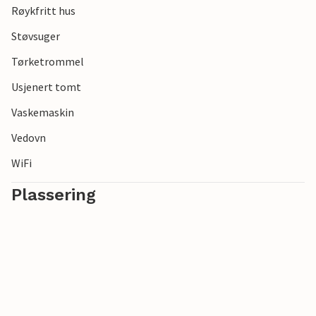
Røykfritt hus
av i sanden.
Støvsuger
Gled deg til en uforglemmelig ferie i den vakre naturen i den
Tørketrommel
nordligste delen av Danmark.
Usjenert tomt
Vaskemaskin
Vedovn
WiFi
Plassering