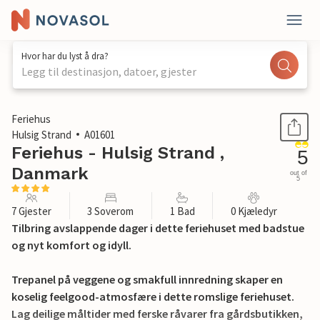
Hvor har du lyst å dra?
Legg til destinasjon, datoer, gjester
1 / 24
Feriehus
Hulsig Strand
A01601
Feriehus - Hulsig Strand ,
5
Danmark
out of
5
7 Gjester
3 Soverom
1 Bad
0 Kjæledyr
Tilbring avslappende dager i dette feriehuset med badstue
og nyt komfort og idyll.
Trepanel på veggene og smakfull innredning skaper en
koselig feelgood-atmosfære i dette romslige feriehuset.
Lag deilige måltider med ferske råvarer fra gårdsbutikken,