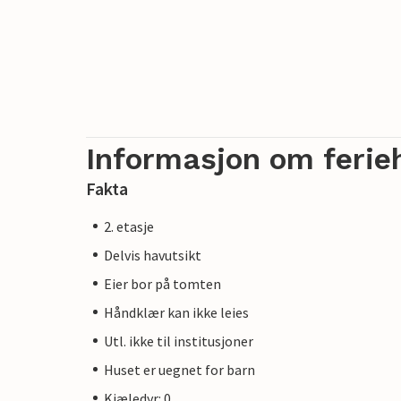
Informasjon om ferie
Fakta
2. etasje
Delvis havutsikt
Eier bor på tomten
Håndklær kan ikke leies
Utl. ikke til institusjoner
Huset er uegnet for barn
Kjæledyr: 0