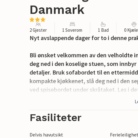
Danmark
2 Gjester
1 Soverom
1 Bad
0 Kjæl
Nyt avslappende dager for to i denne prak
Bli ønsket velkommen av den velholdte innr
deg ned i den koselige stuen, som innbyr 
detaljer. Bruk sofabordet til en ettermidd
kompakte kjøkkenet, slå deg ned i den s
ved spisebordet under skråtaket. Les i de
på slutten av dagen.
L
Gå ut på balkongen og nyt utsikten over t
Fasiliteter
bordet til frokost i frisk luft eller et gla
fredelig atmosfære mens bylivet under de
Delvis havutsikt
Ferieleilighe