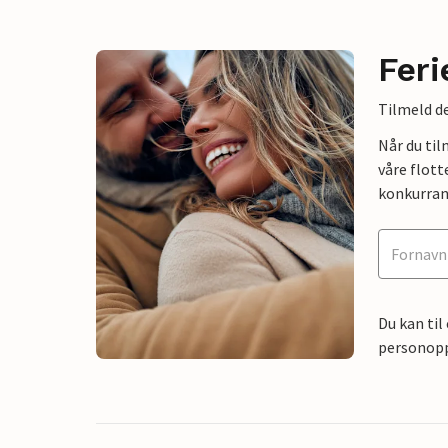
Feri
Tilmeld de
Når du ti
våre flott
konkurran
Du kan til
personoppl