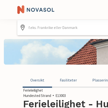
Oversikt
Fasiliteter
Plasseri
Ferieleilighet
Hundested Strand
E13003
Ferieleilighet - H