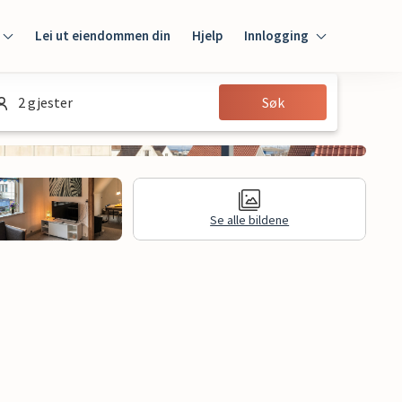
Lei ut eiendommen din
Hjelp
Innlogging
Innlogging
2 gjester
Søk
Gjest
Huseier
Se alle bildene