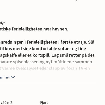
edyr
tiske ferieleiligheten nær havnen.
edningen i ferieleiligheten i første etasje. Slå
til kos med sine komfortable sofaer og fine
agskaffe eller et kortspill. Lag små retter på det
eparate spiseplassen og nyt måltidene sammen
t varme kveldslyset eller slapp av foran TV-en
es mer
akene og bygningene i nabolaget. Bruk det lille
ss vin om kvelden. Her kan du slappe av i en
g sakte stilner av.
t : 50 m2
Fjord