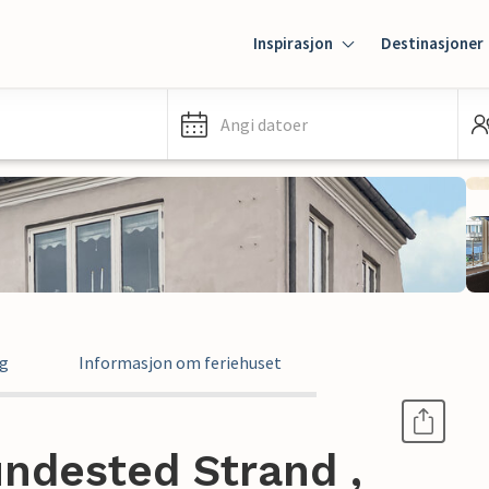
Inspirasjon
Destinasjoner
Angi datoer
ng
Informasjon om feriehuset
undested Strand ,