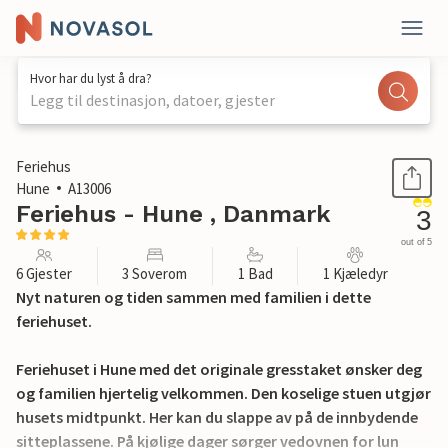
Hvor har du lyst å dra?
Legg til destinasjon, datoer, gjester
1 / 25
Feriehus
Hune
A13006
Feriehus - Hune , Danmark
3
out of 5
6 Gjester
3 Soverom
1 Bad
1 Kjæledyr
Nyt naturen og tiden sammen med familien i dette
feriehuset.
Feriehuset i Hune med det originale gresstaket ønsker deg
og familien hjertelig velkommen. Den koselige stuen utgjør
husets midtpunkt. Her kan du slappe av på de innbydende
sitteplassene. På kjølige dager sørger vedovnen for lun