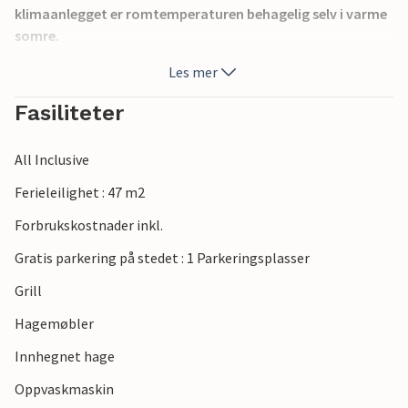
klimaanlegget er romtemperaturen behagelig selv i varme
somre.
Les mer
Slapp av på den åpne terrassen i komfortable hagemøbler
med deilige måltider fra grillen.
Fasiliteter
Spaser til stranden og nyt havet og solen. Restauranter og
All Inclusive
butikker ligger også innen gangavstand. I nærheten av
leiligheten kan du spille tennis, gå fotturer og mye mer.
Ferieleilighet : 47 m2
Forbrukskostnader inkl.
Legg hverdagen bak deg på ferie i denne attraktive
ferieleiligheten nær sjøen.
Gratis parkering på stedet : 1 Parkeringsplasser
Grill
Hagemøbler
Innhegnet hage
Oppvaskmaskin