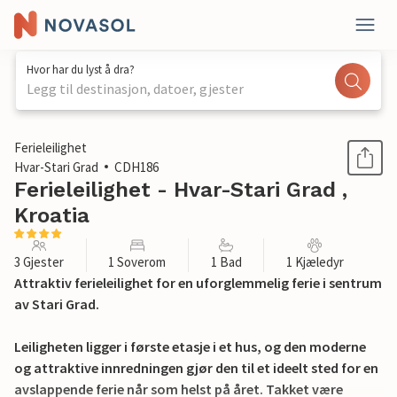
Hvor har du lyst å dra?
Legg til destinasjon, datoer, gjester
1 / 21
Ferieleilighet
Hvar-Stari Grad
CDH186
Ferieleilighet - Hvar-Stari Grad ,
Kroatia
3 Gjester
1 Soverom
1 Bad
1 Kjæledyr
Attraktiv ferieleilighet for en uforglemmelig ferie i sentrum
av Stari Grad.
Leiligheten ligger i første etasje i et hus, og den moderne
og attraktive innredningen gjør den til et ideelt sted for en
avslappende ferie når som helst på året. Takket være