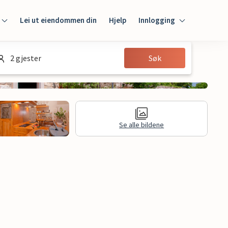
Lei ut eiendommen din
Hjelp
Innlogging
Innlogging
2 gjester
Søk
Gjest
Huseier
Se alle bildene