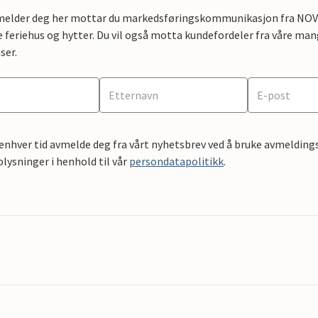
lmelder deg her mottar du markedsføringskommunikasjon fra NOVAS
e feriehus og hytter. Du vil også motta kundefordeler fra våre mang
ser.
 enhver tid avmelde deg fra vårt nyhetsbrev ved å bruke avmeldings
ysninger i henhold til vår
persondatapolitikk
.