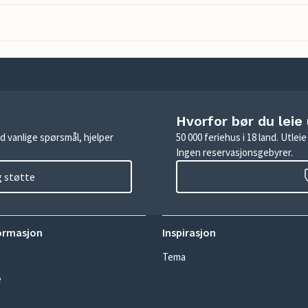
Hvorfor bør du leie
d vanlige spørsmål, hjelper
50 000 feriehus i 18 land. Utle
Ingen reservasjonsgebyrer.
g støtte
ormasjon
Inspirasjon
Tema
e