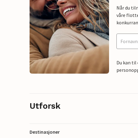
Når du ti
våre flott
konkurran
Du kan til
personoppl
Utforsk
Destinasjoner