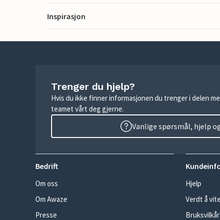
Inspirasjon
Trenger du hjelp?
Hvis du ikke finner informasjonen du trenger i delen me
teamet vårt deg gjerne.
Vanlige spørsmål, hjelp o
Bedrift
Kundeinf
Om oss
Hjelp
Om Awaze
Verdt å vit
Presse
Bruksvilkår