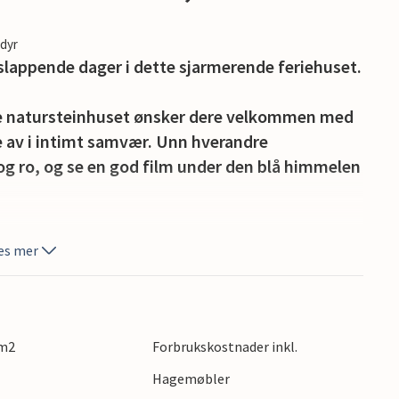
edyr
lappende dager i dette sjarmerende feriehuset.
te natursteinhuset ønsker dere velkommen med
e av i intimt samvær. Unn hverandre
d og ro, og se en god film under den blå himmelen
den skyggefulle terrassen og nyte
es mer
 deg i ferielesning og prate ut i de lune
reske vingårder, eller bestig fjellet Sv. Nikola
 m2
Forbrukskostnader inkl.
ystallklare havet i de skjulte buktene Zavala
Hagemøbler
rende gamlebyen i Hvar og kjøp inn ferske