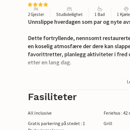
2 Gjester
Studioleilighet
1 Bad
1 Kjæl
Unnslippe hverdagen som par og nyte avs
Dette fortryllende, nennsomt restaurer
en koselig atmosfære der dere kan slapp
favorittretter, planlegg aktiviteter i fre
etter en lang dag.
Om morgenen kan dere nyte frokosten på 
L
middelhavsatmosfæren. Her kan du fordype
sommerkveldene med et glass vin.
Fasiliteter
Sykle gjennom gamle olivenlunder og pitto
All Inclusive
Feriehus : 42
for en fantastisk utsikt. Dykk ned i det kr
Gratis parkering på stedet : 1
Grill
eller Dubovica, rusle gjennom den sjarme