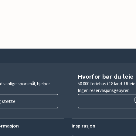
Hvorfor bør du leie
d vanlige spørsmål, hjelper
50 000 feriehus i 18 land. Utle
Ingen reservasjonsgebyrer.
g støtte
ormasjon
Inspirasjon