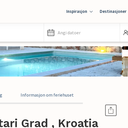
Inspirasjon
Destinasjoner
Angi datoer
ng
Informasjon om feriehuset
ari Grad , Kroatia