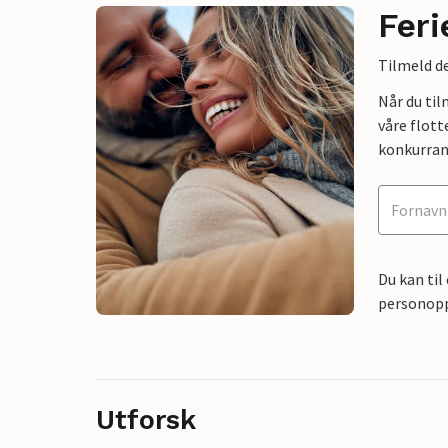
Feri
Tilmeld de
Når du ti
våre flott
konkurran
Du kan til
personoppl
Utforsk