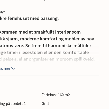
edyr
vakre feriehuset med basseng.
elkommen med et smakfullt interiør som
tikk sjarm, moderne komfort og møbler av høy
g atmosfære. Se frem til harmoniske måltider
ge timer i lesestolen eller den komfortable
ed peisen, eller organiser en morsom spillkveld.
es mer
armet basseng, hvor du kan nyte den fredelige
 Takket være den stemningsfulle belysningen
 om natten. Ta et glass vin i solnedgangen, og
illen.
Feriehus : 160 m2
ing på stedet : 1
Grill
yen i Stari Grad, og smak på lokale