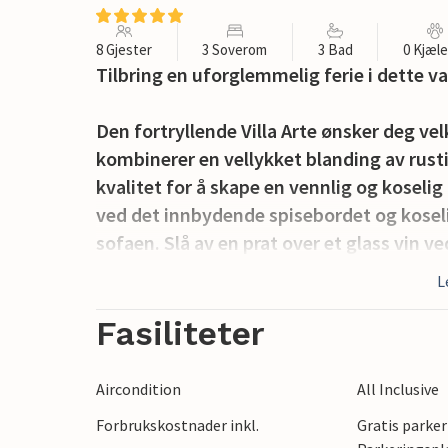
8 Gjester
3 Soverom
3 Bad
0 Kjæl
Tilbring en uforglemmelig ferie i dette 
Den fortryllende Villa Arte ønsker deg v
kombinerer en vellykket blanding av rus
kvalitet for å skape en vennlig og koseli
ved det innbydende spisebordet og koseli
sofaen. Slå av en prat over et glass vin v
L
På den elegante terrassen venter et oppv
atmosfæren mens du soler deg i timevis.
Fasiliteter
kan du også nyte en romantisk svømmetur
feir tiden sammen med delikatesser fra gr
Aircondition
All Inclusive
Forbrukskostnader inkl.
Gratis parker
Spaser gjennom de trange gatene i gamleb