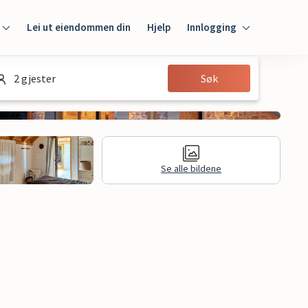
Lei ut eiendommen din
Hjelp
Innlogging
Innlogging
2 gjester
Søk
Gjest
Huseier
Se alle bildene