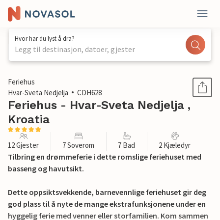
Hvor har du lyst å dra?
Legg til destinasjon, datoer, gjester
1 / 42
Feriehus
Hvar-Sveta Nedjelja
CDH628
Feriehus - Hvar-Sveta Nedjelja ,
Kroatia
12 Gjester
7 Soverom
7 Bad
2 Kjæledyr
Tilbring en drømmeferie i dette romslige feriehuset med
basseng og havutsikt.
Dette oppsiktsvekkende, barnevennlige feriehuset gir deg
god plass til å nyte de mange ekstrafunksjonene under en
hyggelig ferie med venner eller storfamilien. Kom sammen