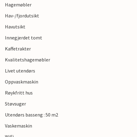
Hagemøbler
Hav-/fjordutsikt
Havutsikt
Innegjerdet tomt
Kaffetrakter
Kvalitetshagemøbler
Livet utendørs
Oppvaskmaskin
Røykfritt hus
Støvsuger
Utendørs basseng : 50 m2
Vaskemaskin
WiFi