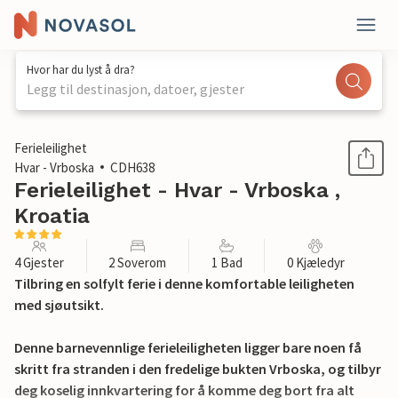
Hvor har du lyst å dra?
Legg til destinasjon, datoer, gjester
1 / 21
Ferieleilighet
Hvar - Vrboska
CDH638
Ferieleilighet - Hvar - Vrboska ,
Kroatia
4 Gjester
2 Soverom
1 Bad
0 Kjæledyr
Tilbring en solfylt ferie i denne komfortable leiligheten
med sjøutsikt.
Denne barnevennlige ferieleiligheten ligger bare noen få
skritt fra stranden i den fredelige bukten Vrboska, og tilbyr
deg koselig innkvartering for å komme deg bort fra alt