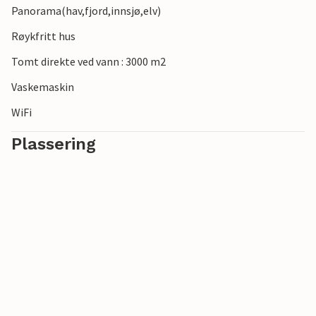
Panorama(hav,fjord,innsjø,elv)
Røykfritt hus
Tomt direkte ved vann : 3000 m2
Vaskemaskin
WiFi
Plassering