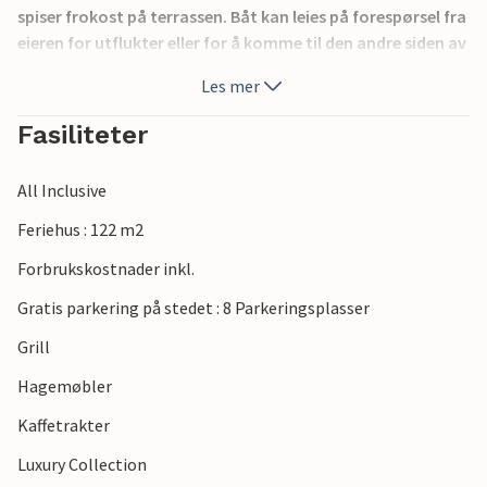
spiser frokost på terrassen. Båt kan leies på forespørsel fra
eieren for utflukter eller for å komme til den andre siden av
bukten (ca. 300 m), hvor det er en pizzeria og restaurant.
Les mer
Huset ligger ca. 100 meter fra en asfaltert vei.
Fasiliteter
All Inclusive
Feriehus : 122 m2
Forbrukskostnader inkl.
Gratis parkering på stedet : 8 Parkeringsplasser
Grill
Hagemøbler
Kaffetrakter
Luxury Collection