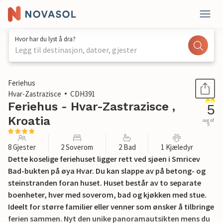
Hvor har du lyst å dra?
Legg til destinasjon, datoer, gjester
1 / 36
Feriehus
Hvar-Zastrazisce
CDH391
Feriehus - Hvar-Zastrazisce ,
5
Kroatia
out of
5
8 Gjester
2 Soverom
2 Bad
1 Kjæledyr
Dette koselige feriehuset ligger rett ved sjøen i Smricev
Bad-bukten på øya Hvar. Du kan slappe av på betong- og
steinstranden foran huset. Huset består av to separate
boenheter, hver med soverom, bad og kjøkken med stue.
Ideelt for større familier eller venner som ønsker å tilbringe
ferien sammen. Nyt den unike panoramautsikten mens du