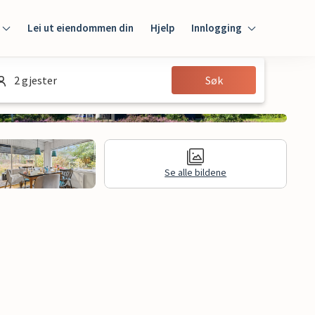
Lei ut eiendommen din
Hjelp
Innlogging
Innlogging
2 gjester
Søk
Gjest
Huseier
Se alle bildene