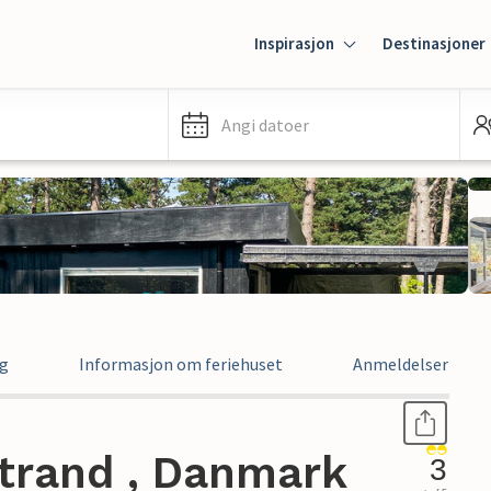
Inspirasjon
Destinasjoner
Angi datoer
ng
Informasjon om feriehuset
Anmeldelser
Strand , Danmark
3