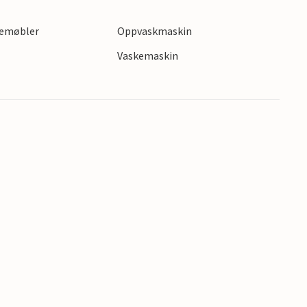
t food, minigolf og en cocktailbar ligger heller
gemøbler
Oppvaskmaskin
Vaskemaskin