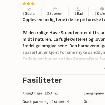
6 Gjester
3 Soverom
1 Bad
2 Kjæl
Opplev en herlig ferie i dette pittoreske 
På den rolige Høve Strand venter ditt s
midt i naturen. La fuglekvitteret og lø
fredelige omgivelsene. Den barnevennlige
spasertur, er kjent for sine myke sanddyn
Feriehuset byr på en ideell atmosfære f
planløsningen i spise- og oppholdsromm
L
kan slappe av med utsikt over den fortry
fotballmålene til lek og moro og bålplasse
Fasiliteter
Området rundt tilbyr en rekke aktivitete
Anlagt hage : 1253 m2
Energispare-
Anneberg kultur- og gourmetsenter impo
Gratis parkering på stedet : 4
Grill
Michelin-restaurant. For stranddager til