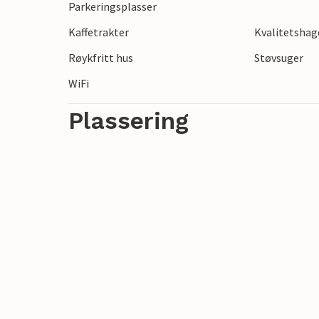
Parkeringsplasser
strandstemning som gir feriefølelse. Stree
Kaffetrakter
Kvalitetsha
ikke langt unna.
Røykfritt hus
Støvsuger
WiFi
Plassering