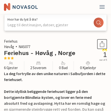
Hvor har du lyst å dra?
Legg til destinasjon, datoer, gjester
1 / 22
Feriehus
Høvåg
NAS077
Feriehus - Høvåg , Norge
1
out of 5
6 Gjester
2 Soverom
0 Bad
0 Kjæledyr
La deg fortrylle av den unike naturen i Salbufjorden i dette
feriehuset.
Dette idyllisk beliggende feriehuset ligger på den
bortgjemte Blindleia-kysten, og lover en ferie med
absolutt fred og avslapning. Hytta har en romslig hage og
en sjarmerende steinbrygge rett ved fjorden. Du kan også