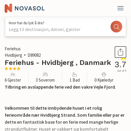
Hvor har du lyst å dra?
Legg til destinasjon, datoer, gjester
1 / 17
Feriehus
Hvidbjerg
D89082
Feriehus - Hvidbjerg , Danmark
3.7
out of 5
6 Gjester
3 Soverom
1 Bad
0 Kjæledyr
Tilbring en avslappende ferie ved den vakre Vejle Fjord.
Velkommen til dette innbydende huset i et rolig
ferieområde nær Hvidbjerg Strand. Som familie eller par er
dette en fantastisk base for en ferie med mange herlige
strandutflukter. Huset er vakkert og komfortabelt