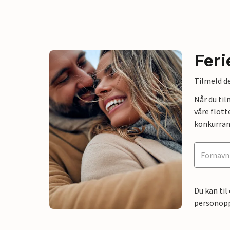
Feri
Tilmeld de
Når du ti
våre flott
konkurran
Du kan til
personoppl