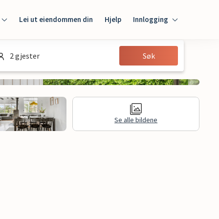
Lei ut eiendommen din
Hjelp
Innlogging
Innlogging
2 gjester
Søk
Gjest
Huseier
Se alle bildene