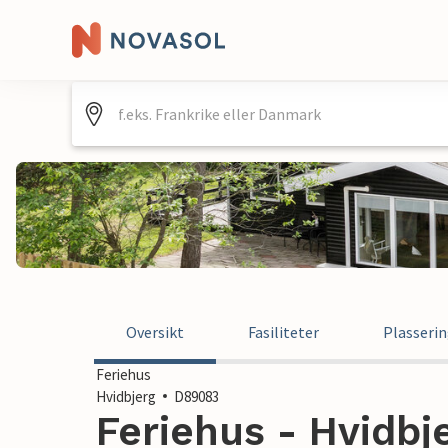
Oversikt
Fasiliteter
Plasseri
Feriehus
Hvidbjerg
D89083
Feriehus - Hvidbj