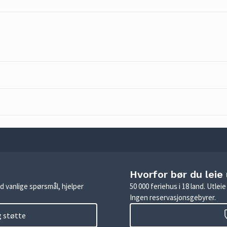
Hvorfor bør du leie
d vanlige spørsmål, hjelper
50 000 feriehus i 18 land. Utle
Ingen reservasjonsgebyrer.
g støtte