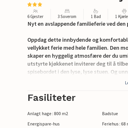
6 Gjester
3 Soverom
1 Bad
1 Kjæl
Nyt en avslappende familieferie ved den p
Oppdag dette innbydende og komfortable 
vellykket ferie med hele familien. Den m
skaper en hyggelig atmosfære der du umid
utstyrte kjøkkenet inviterer deg til å til
spisebordet i den lyse, lyse stuen. Og unn 
private velværeområdet med boblebad o
L
På den romslige terrassen kan du spise ut
Fasiliteter
luften og freden og roen. Feriehuset ligger
spaserturer og forfriskende badedager. 
Anlagt hage : 800 m2
Badstue
spasertur unna, og er ideell for soling og
Energispare-hus
Feriehus : 68
nærliggende byen Vejle, som byr på mang