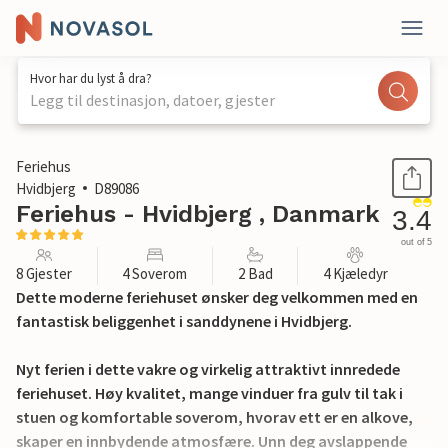
Hvor har du lyst å dra?
Legg til destinasjon, datoer, gjester
1 / 18
Feriehus
Hvidbjerg
D89086
Feriehus - Hvidbjerg , Danmark
3.4
out of 5
8 Gjester
4 Soverom
2 Bad
4 Kjæledyr
Dette moderne feriehuset ønsker deg velkommen med en
fantastisk beliggenhet i sanddynene i Hvidbjerg.
Nyt ferien i dette vakre og virkelig attraktivt innredede
feriehuset. Høy kvalitet, mange vinduer fra gulv til tak i
stuen og komfortable soverom, hvorav ett er en alkove,
skaper en innbydende atmosfære. Unn deg avslappende