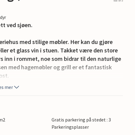
out of 5
edyr
ett ved sjøen.
riehus med stilige møbler. Her kan du gjøre
er et glass vin i stuen. Takket være den store
 inn i rommet, noe som bidrar til den naturlige
sen med hagemøbler og grill er et fantastisk
ost.
es mer
ten steiner. Den er oppkalt etter Hvidbjerg Klit,
s av en 27 m høy, finkornet sanddyne.
 Lille (Lille) Klit. Fra toppen er det en vakker
n ytterste delen av Vejle Fjord. På strekningen
 m2
Gratis parkering på stedet : 3
t om sommeren, er det barnevennlige
Parkeringsplasser
r dominert av vakker natur, og feriehusene du