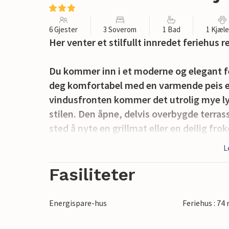
6 Gjester
3 Soverom
1 Bad
1 Kjæl
Her venter et stilfullt innredet feriehus r
Du kommer inn i et moderne og elegant fe
deg komfortabel med en varmende peis ell
vindusfronten kommer det utrolig mye lys
stilen. Den åpne, delvis overbygde terras
sted å nyte en grillmat eller en deilig frok
L
Hvidbjerg Strand har en bred sandstrand u
som er unik for østkysten og kjennetegne
Fasiliteter
Hvidbjerg Klit er delt inn i Store (Store) og
utsikt over det skogkledde Trelde Næs, de
Energispare-hus
Feriehus : 74
fra Mørkholt til Høll, som er godt besøk
sandstrender med god vannkvalitet. Alt e