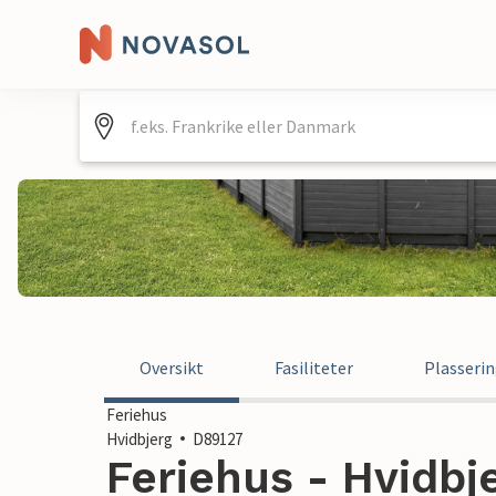
Oversikt
Fasiliteter
Plasseri
Feriehus
Hvidbjerg
D89127
Feriehus - Hvidbj