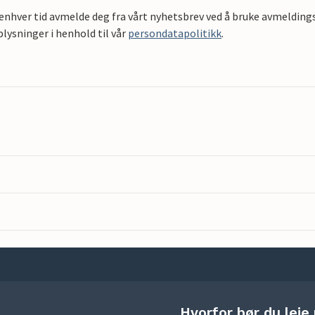
 enhver tid avmelde deg fra vårt nyhetsbrev ved å bruke avmeldings
ysninger i henhold til vår
persondatapolitikk
.
Hvorfor bør du leie