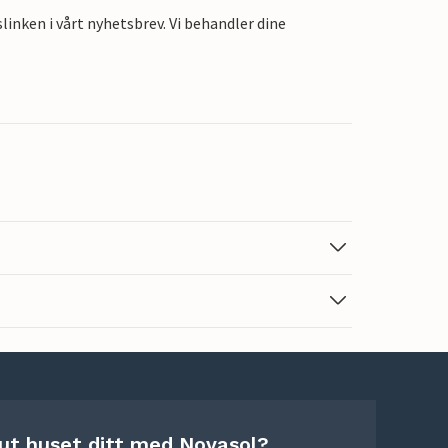
linken i vårt nyhetsbrev. Vi behandler dine
 ut huset ditt med Novasol?