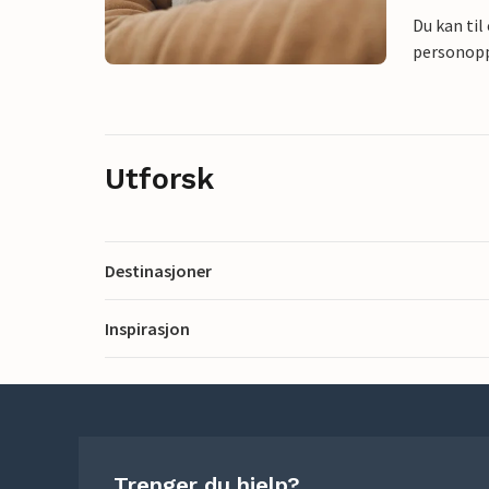
Du kan til
personoppl
Utforsk
Destinasjoner
Inspirasjon
Trenger du hjelp?