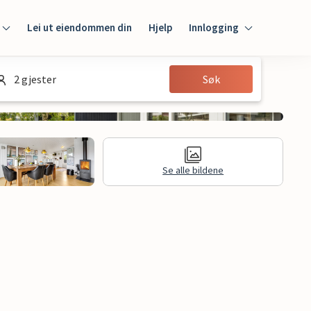
Lei ut eiendommen din
Hjelp
Innlogging
Innlogging
2 gjester
Søk
Gjest
Huseier
Se alle bildene