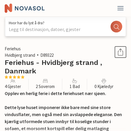
Hvor har du lyst å dra?
Legg til destinasjon, datoer, gjester
1 / 14
Feriehus
Hvidbjerg strand
D89322
Feriehus - Hvidbjerg strand ,
Danmark
4 Gjester
2 Soverom
1 Bad
0 Kjæledyr
Opplev en herlig ferie i dette feriehuset nær sjøen.
Dette lyse huset imponerer ikke bare med sine store
vindusflater, men også med sin avslappede eleganse. Den
kjærlig utformede stuen innbyr til koselige stunder i
sofaen, et morsomt kortspill eller deilig matlaging