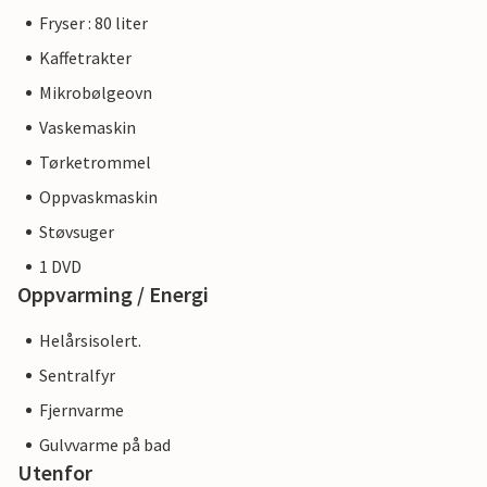
Fryser : 80 liter
Kaffetrakter
Mikrobølgeovn
Vaskemaskin
Tørketrommel
Oppvaskmaskin
Støvsuger
1 DVD
Oppvarming / Energi
Helårsisolert.
Sentralfyr
Fjernvarme
Gulvvarme på bad
Utenfor