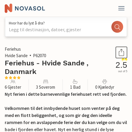
Hvor har du lyst å dra?
Legg til destinasjon, datoer, gjester
1 / 27
Feriehus
Hvide Sande
P62070
Feriehus - Hvide Sande ,
2.5
Danmark
out of 5
6 Gjester
3 Soverom
1 Bad
0 Kjæledyr
Nyt ferien i dette barnevennlige feriehuset rett ved fjorden.
Velkommen til det innbydende huset som venter på deg
med en flott beliggenhet, og som gir deg den ideelle
rammen for en avslappende ferie der du kan velge om du vil
bade i fjorden eller havet. Nyt en herlig stund i de lyse