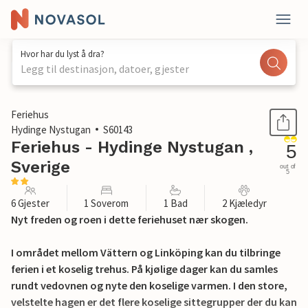
Hvor har du lyst å dra?
Legg til destinasjon, datoer, gjester
1 / 24
Feriehus
Hydinge Nystugan
S60143
Feriehus - Hydinge Nystugan ,
5
Sverige
out of
5
6 Gjester
1 Soverom
1 Bad
2 Kjæledyr
Nyt freden og roen i dette feriehuset nær skogen.
I området mellom Vättern og Linköping kan du tilbringe
ferien i et koselig trehus. På kjølige dager kan du samles
rundt vedovnen og nyte den koselige varmen. I den store,
velstelte hagen er det flere koselige sittegrupper der du kan