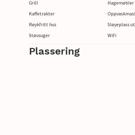
Grill
Hagemøbler
vakre strendene i området, eller ta en ko
Kaffetrakter
Oppvaskmas
strender, bad, butikker og restauranter.
Røykfritt hus
Sløyeplass u
Hyggen og det nydelige feriehuset tilbyr
Støvsuger
WiFi
avslapping og opplevelser.
Plassering