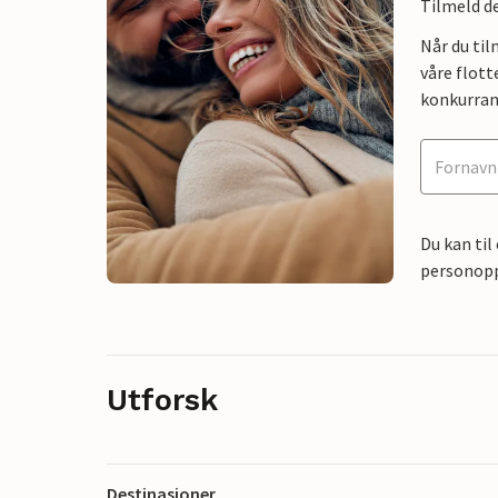
Tilmeld de
Når du ti
våre flott
konkurran
Du kan til
personoppl
Utforsk
Destinasjoner