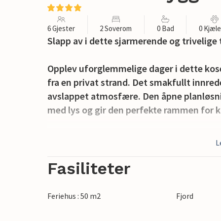
6 Gjester
2 Soverom
0 Bad
0 Kjæl
Slapp av i dette sjarmerende og trivelige
Opplev uforglemmelige dager i dette kose
fra en privat strand. Det smakfullt innre
avslappet atmosfære. Den åpne planløsnin
med lys og gir den perfekte rammen for ko
Den store terrassen er et herlig sted å
L
byr på idyllisk fred og ro og innbyr til å 
Fasiliteter
I vannkanten har du direkte tilgang til en
voksne. Den nærliggende sandstranden er
Feriehus : 50 m2
Fjord
svømmeturer, mens den private brygga er 
over fjorden. Du kan også kaste ut fiskes