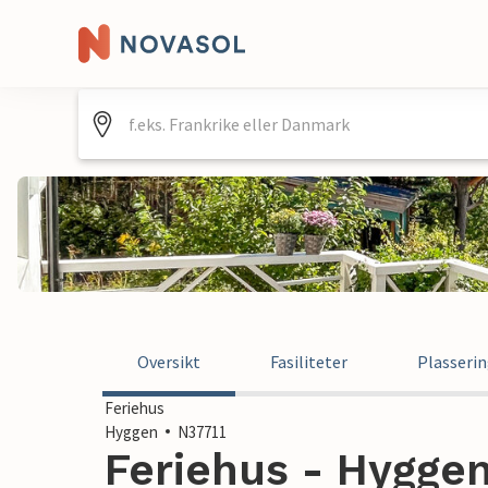
Oversikt
Fasiliteter
Plasseri
Feriehus
Hyggen
N37711
Feriehus - Hyggen