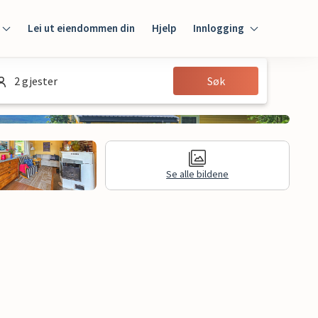
Lei ut eiendommen din
Hjelp
Innlogging
Innlogging
2 gjester
Søk
Gjest
Huseier
Se alle bildene