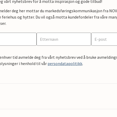
g vårt nyhetsbrev for å motta inspirasjon og gode tilbud!
lmelder deg her mottar du markedsføringskommunikasjon fra NOVAS
e feriehus og hytter. Du vil også motta kundefordeler fra våre mang
ser.
 enhver tid avmelde deg fra vårt nyhetsbrev ved å bruke avmeldings
ysninger i henhold til vår
persondatapolitikk
.