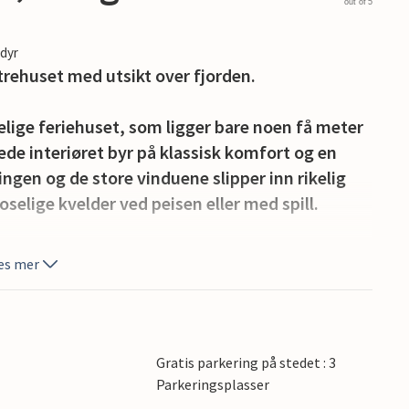
out of 5
edyr
 trehuset med utsikt over fjorden.
lige feriehuset, som ligger bare noen få meter
dede interiøret byr på klassisk komfort og en
gen og de store vinduene slipper inn rikelig
selige kvelder ved peisen eller med spill.
 nyte solnedgangen over Drammensfjorden. Huset
es mer
ta en dusj i utedusjen etter strandbesøkene.
 langgrunn strand, ideell for både barn og
 ideell for vannlek og avslappede
Gratis parkering på stedet : 3
det perfekte stedet for rolige timer med utsikt
Parkeringsplasser
tanga og fange middag til familien. Utforsk de