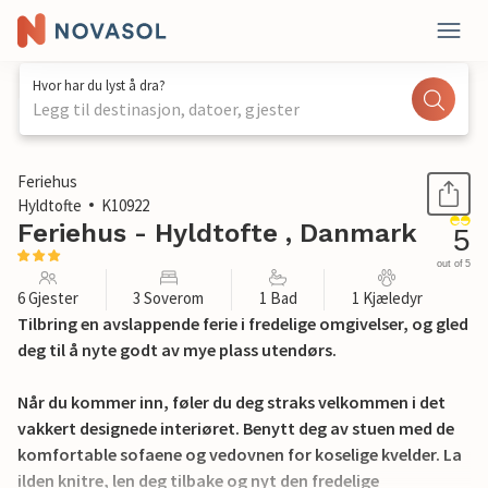
Hvor har du lyst å dra?
Legg til destinasjon, datoer, gjester
1 / 14
Feriehus
Hyldtofte
K10922
Feriehus - Hyldtofte , Danmark
5
out of 5
6 Gjester
3 Soverom
1 Bad
1 Kjæledyr
Tilbring en avslappende ferie i fredelige omgivelser, og gled
deg til å nyte godt av mye plass utendørs.
Når du kommer inn, føler du deg straks velkommen i det
vakkert designede interiøret. Benytt deg av stuen med de
komfortable sofaene og vedovnen for koselige kvelder. La
ilden knitre, len deg tilbake og nyt den fredelige