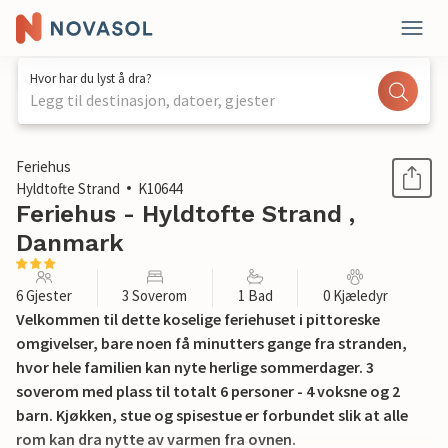
Hvor har du lyst å dra?
Legg til destinasjon, datoer, gjester
1 / 19
Feriehus
Hyldtofte Strand
K10644
Feriehus - Hyldtofte Strand ,
Danmark
6 Gjester
3 Soverom
1 Bad
0 Kjæledyr
Velkommen til dette koselige feriehuset i pittoreske
omgivelser, bare noen få minutters gange fra stranden,
hvor hele familien kan nyte herlige sommerdager. 3
soverom med plass til totalt 6 personer - 4 voksne og 2
barn. Kjøkken, stue og spisestue er forbundet slik at alle
rom kan dra nytte av varmen fra ovnen.