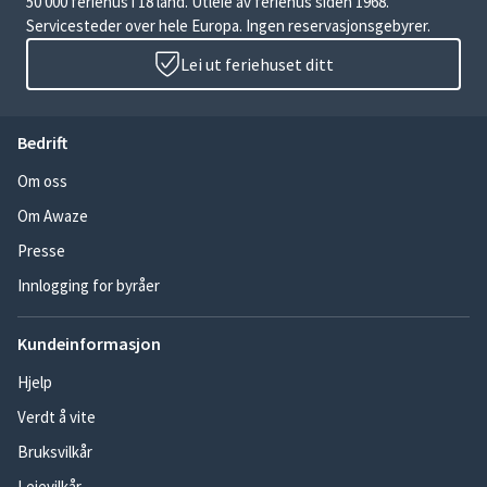
50 000 feriehus i 18 land. Utleie av feriehus siden 1968.
Servicesteder over hele Europa. Ingen reservasjonsgebyrer.
Lei ut feriehuset ditt
Bedrift
Om oss
Om Awaze
Presse
Innlogging for byråer
Kundeinformasjon
Hjelp
Verdt å vite
Bruksvilkår
Leievilkår