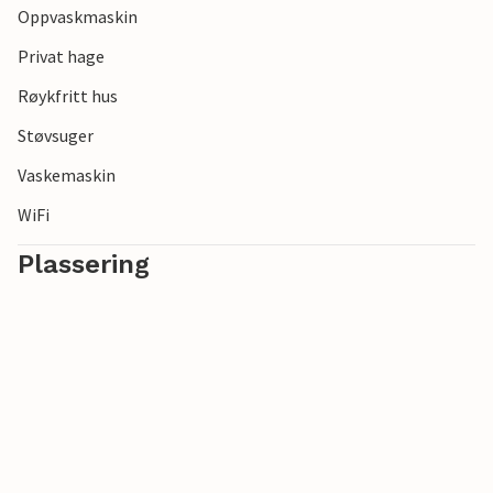
Oppvaskmaskin
nyte naturen.
Privat hage
Røykfritt hus
Støvsuger
Vaskemaskin
WiFi
Plassering