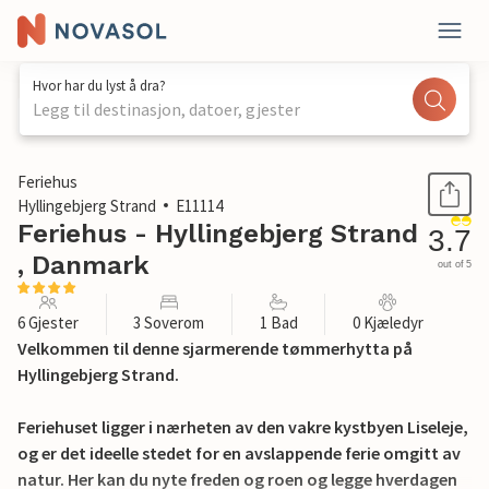
Hvor har du lyst å dra?
Legg til destinasjon, datoer, gjester
1 / 21
Feriehus
Hyllingebjerg Strand
E11114
Feriehus - Hyllingebjerg Strand
3.7
, Danmark
out of 5
6 Gjester
3 Soverom
1 Bad
0 Kjæledyr
Velkommen til denne sjarmerende tømmerhytta på
Hyllingebjerg Strand.
Feriehuset ligger i nærheten av den vakre kystbyen Liseleje,
og er det ideelle stedet for en avslappende ferie omgitt av
natur. Her kan du nyte freden og roen og legge hverdagen