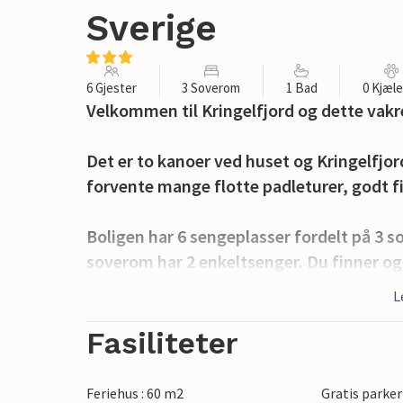
Sverige
6 Gjester
3 Soverom
1 Bad
0 Kjæl
Velkommen til Kringelfjord og dette vakr
Det er to kanoer ved huset og Kringelfjo
forvente mange flotte padleturer, godt fis
Boligen har 6 sengeplasser fordelt på 3 
soverom har 2 enkeltsenger. Du finner og
annen stue, et bad med dusj og toalett o
L
Det er mange steder å besøke, for eksemp
Fasiliteter
Sveriges høyeste foss Njupeskär. Både la
år gammel furuskog.
Feriehus : 60 m2
Gratis parker