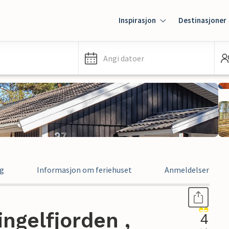
Inspirasjon
Destinasjoner
Angi datoer
ng
Informasjon om feriehuset
Anmeldelser
ingelfjorden ,
4