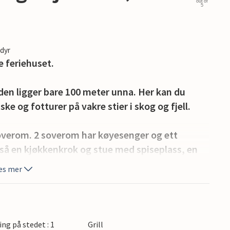
out of
5
edyr
e feriehuset.
rden ligger bare 100 meter unna. Her kan du
ke og fotturer på vakre stier i skog og fjell.
soverom. 2 soverom har køyesenger og ett
så en kjøkkenkrok og stue med spiseplass, en
g en fin terrasse med hagemøbler.
es mer
el Fulufjället nasjonalpark, hvor du finner
nge og korte turstier fører gjennom en 200-300
ing på stedet : 1
Grill