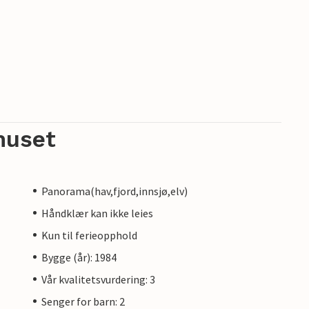
huset
Panorama(hav,fjord,innsjø,elv)
Håndklær kan ikke leies
Kun til ferieopphold
Bygge (år): 1984
Vår kvalitetsvurdering: 3
Senger for barn: 2