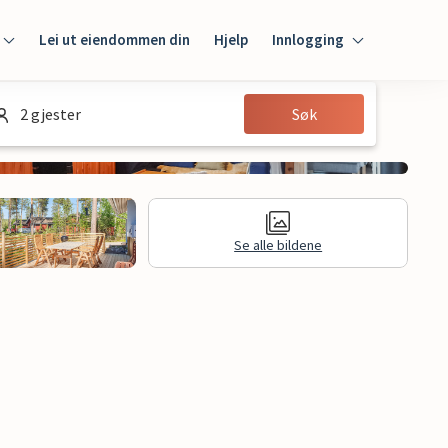
Lei ut eiendommen din
Hjelp
Innlogging
Innlogging
2 gjester
Søk
Gjest
Huseier
Se alle bildene