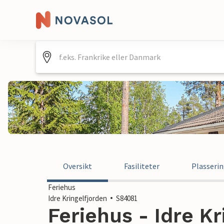
Oversikt
Fasiliteter
Plasseri
Feriehus
Idre Kringelfjorden
S84081
Feriehus - Idre Kr