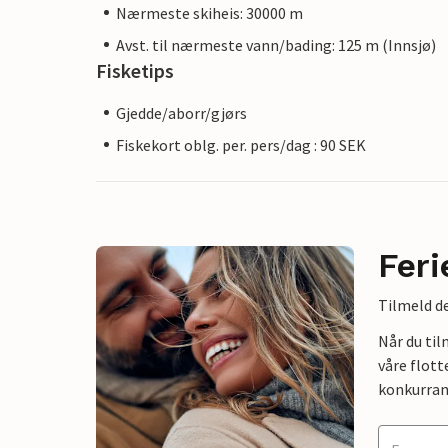
Nærmeste skiheis: 30000 m
Avst. til nærmeste vann/bading: 125 m (Innsjø)
Fisketips
Gjedde/aborr/gjørs
Fiskekort oblg. per. pers/dag : 90 SEK
Feri
Tilmeld de
Når du ti
våre flott
konkurran