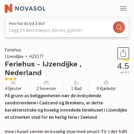
Hvor har du lyst å dra?
Legg til destinasjon, datoer, gjester
1 / 23
Feriehus
IJzendijke
HZE177
Feriehus - IJzendijke ,
4.5
Nederland
out of 5
4 Gjester
2 Soverom
1 Bad
0 Kjæledyr
På grunn av beliggenheten nær de innbydende
sandstrendene i Cadzand og Breskens, er dette
karakteristiske og koselig innredede feriehuset i IJzendijke
et utmerket sted for en herlig ferie i Zeeland.
Inne i huset venter en koselig stue med smart-TV. I det fullt