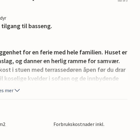
out of 5
edyr
tilgang til basseng.
ggenhet for en ferie med hele familien. Huset er
nslag, og danner en herlig ramme for samvær.
st i stuen med terrassedøren åpen før du drar
 til koselige kvelder i sofaen og de innbydende
es mer
yt solen. Avbryt solbadingen for en forfriskende
gjester, og selvfølgelig kan du også nyte
, eller avslutte dagen med å slappe av i
 m2
Forbrukskostnader inkl.