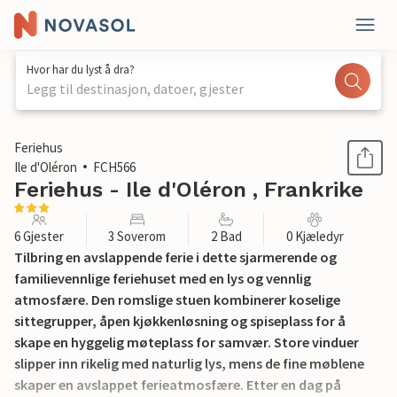
Hvor har du lyst å dra?
Legg til destinasjon, datoer, gjester
1 / 28
Feriehus
Ile d'Oléron
FCH566
Feriehus - Ile d'Oléron , Frankrike
6 Gjester
3 Soverom
2 Bad
0 Kjæledyr
Tilbring en avslappende ferie i dette sjarmerende og
familievennlige feriehuset med en lys og vennlig
atmosfære. Den romslige stuen kombinerer koselige
sittegrupper, åpen kjøkkenløsning og spiseplass for å
skape en hyggelig møteplass for samvær. Store vinduer
slipper inn rikelig med naturlig lys, mens de fine møblene
skaper en avslappet ferieatmosfære. Etter en dag på