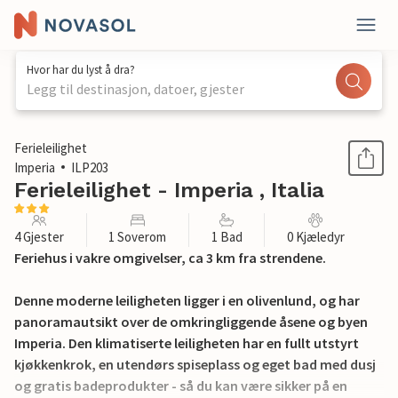
Hvor har du lyst å dra?
Legg til destinasjon, datoer, gjester
1 / 28
Ferieleilighet
Imperia
ILP203
Ferieleilighet - Imperia , Italia
4 Gjester
1 Soverom
1 Bad
0 Kjæledyr
Feriehus i vakre omgivelser, ca 3 km fra strendene.
Denne moderne leiligheten ligger i en olivenlund, og har
panoramautsikt over de omkringliggende åsene og byen
Imperia. Den klimatiserte leiligheten har en fullt utstyrt
kjøkkenkrok, en utendørs spiseplass og eget bad med dusj
og gratis badeprodukter - så du kan være sikker på en