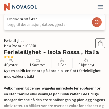
Hvor har du lyst å dra?
Legg til destinasjon, datoer, gjester
1 / 18
Ferieleilighet
Isola Rossa
IGG358
Ferieleilighet - Isola Rossa , Italia
4 Gjester
1 Soverom
1 Bad
0 Kjæledyr
Nyt en solrik ferie nord på Sardinia i en flott ferieleilighet
med vakker utsikt.
Velkommen til denne hyggelig innredede ferieboligen for
en liten familie eller vennlige par. Drikk kaffen i de tidlige
morgentimene på den store balkongen og planlegg dagens
aktiviteter. La blikket vandre over det vakre landskapet og