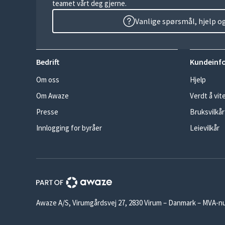
teamet vårt deg gjerne.
Vanlige spørsmål, hjelp o
Bedrift
Kundeinf
Om oss
Hjelp
Om Awaze
Verdt å vit
Presse
Bruksvilkår
Innlogging for byråer
Leievilkår
Awaze A/S, Virumgårdsvej 27, 2830 Virum – Danmark – MVA