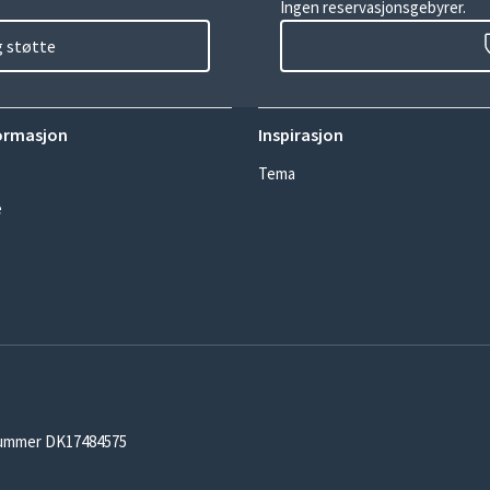
Ingen reservasjonsgebyrer.
g støtte
ormasjon
Inspirasjon
Tema
e
-nummer DK17484575