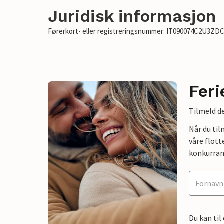
Juridisk informasjon
Førerkort- eller registreringsnummer: IT090074C2U3ZD
Feri
Tilmeld de
Når du ti
våre flott
konkurran
Du kan til