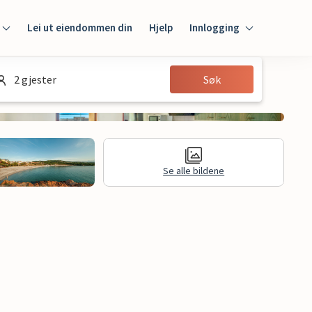
Lei ut eiendommen din
Hjelp
Innlogging
Innlogging
2 gjester
Søk
Gjest
Huseier
Se alle bildene
jon