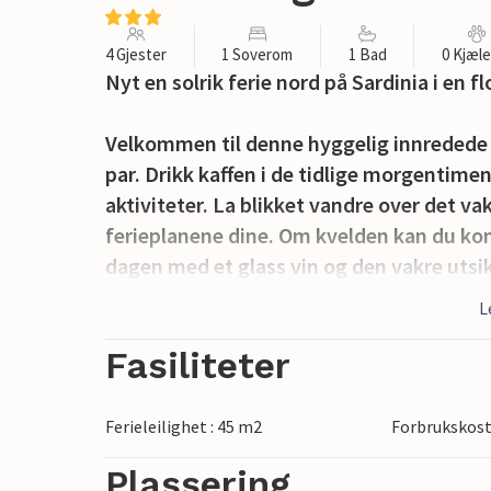
4 Gjester
1 Soverom
1 Bad
0 Kjæl
Nyt en solrik ferie nord på Sardinia i en f
Velkommen til denne hyggelig innredede fe
par. Drikk kaffen i de tidlige morgentim
aktiviteter. La blikket vandre over det vak
ferieplanene dine. Om kvelden kan du k
dagen med et glass vin og den vakre utsi
L
Isola Rossa er en bueformet bukt med hv
av Sardinia. Nyt det paradisiske landska
Fasiliteter
bakgrunnen. Den lille søvnige landsbyen e
trenger mer aktivitet, kan du fremdeles fi
Ferieleilighet : 45 m2
Forbrukskost
lyden av havet på en av kafeene og stran
Plassering
parasoller og solsenger).