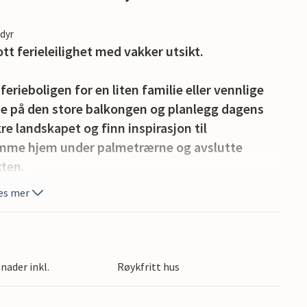
edyr
lott ferieleilighet med vakker utsikt.
rieboligen for en liten familie eller vennlige
ene på den store balkongen og planlegg dagens
re landskapet og finn inspirasjon til
omme hjem under palmetrærne og avslutte
kten.
es mer
ite sandstrender på den fantastiske nordkysten
pet med de røde klippene og grønne åsene i
r ideell for en avslappende ferie, men hvis du
nne vannsport, turstier og sightseeing. Lytt til
nader inkl.
Røykfritt hus
dbarene ved vannkanten, hvor du kan leie