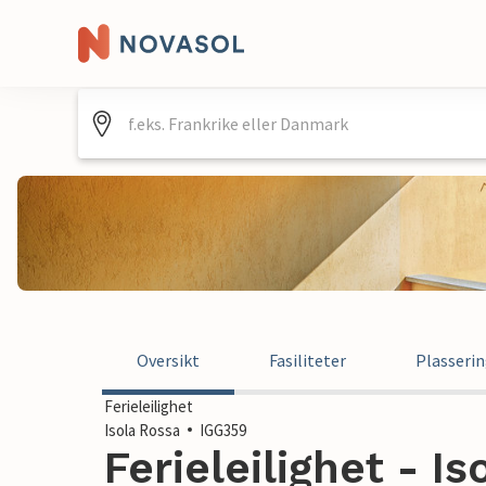
Oversikt
Fasiliteter
Plasseri
Ferieleilighet
Isola Rossa
IGG359
Ferieleilighet - Is