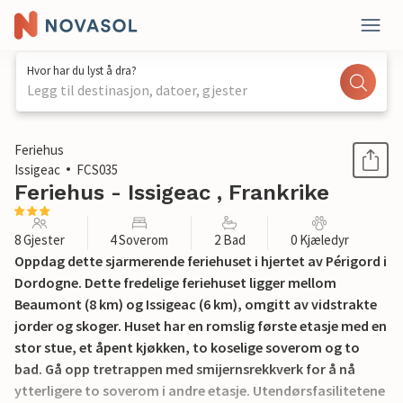
Hvor har du lyst å dra?
Legg til destinasjon, datoer, gjester
1 / 22
Feriehus
Issigeac
FCS035
Feriehus - Issigeac , Frankrike
8 Gjester
4 Soverom
2 Bad
0 Kjæledyr
Oppdag dette sjarmerende feriehuset i hjertet av Périgord i
Dordogne. Dette fredelige feriehuset ligger mellom
Beaumont (8 km) og Issigeac (6 km), omgitt av vidstrakte
jorder og skoger. Huset har en romslig første etasje med en
stor stue, et åpent kjøkken, to koselige soverom og to
bad. Gå opp tretrappen med smijernsrekkverk for å nå
ytterligere to soverom i andre etasje. Utendørsfasilitetene