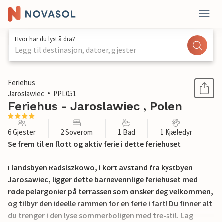
Hvor har du lyst å dra?
Legg til destinasjon, datoer, gjester
1 / 18
Feriehus
Jaroslawiec
PPL051
Feriehus - Jaroslawiec , Polen
6 Gjester
2 Soverom
1 Bad
1 Kjæledyr
Se frem til en flott og aktiv ferie i dette feriehuset
I landsbyen Radsiszkowo, i kort avstand fra kystbyen
Jarosawiec, ligger dette barnevennlige feriehuset med
røde pelargonier på terrassen som ønsker deg velkommen,
og tilbyr den ideelle rammen for en ferie i fart! Du finner alt
du trenger i den lyse sommerboligen med tre-stil. Lag