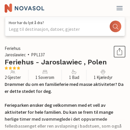
Hvor har du lyst å dra?
Legg til destinasjon, datoer, gjester
1 / 17
Feriehus
Jaroslawiec
PPL137
Feriehus - Jaroslawiec , Polen
2 Gjester
1 Soverom
1 Bad
1 Kjæledyr
Drømmer du om en familieferie med masse aktiviteter? Da
er dette stedet for deg.
Ferieparken ønsker deg velkommen med et vell av
aktiviteter for hele familien. Du kan se frem til mange
herlige timer med svømmeglede i det oppvarmede
fellesbassenget eller ren avslapning i badstuen, som også