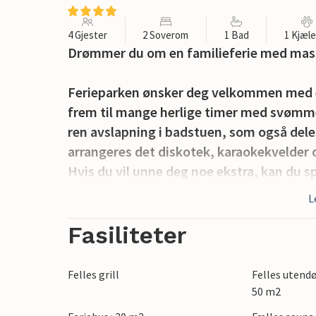
4 Gjester
2 Soverom
1 Bad
1 Kjæl
Drømmer du om en familieferie med masse 
Ferieparken ønsker deg velkommen med et 
frem til mange herlige timer med svømme
ren avslapning i badstuen, som også dele
arrangeres det diskotek, karaokekvelder o
Hvis du vil unne deg noe ekstra, kan du s
lokalt øl.
L
Det kompakte feriehuset venter på deg
Fasiliteter
atmosfære som får deg til å føle deg som
utgangspunkt for aktiviteter i parken og
Felles grill
Felles utend
dag og se frem til en god natts søvn. Dere
50 m2
uthvilt. Nyt en kopp dampende kaffe på 