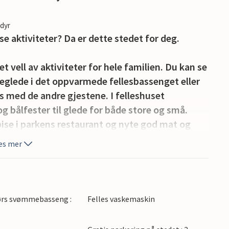
edyr
aktiviteter? Da er dette stedet for deg.
vell av aktiviteter for hele familien. Du kan se
glede i det oppvarmede fellesbassenget eller
s med de andre gjestene. I felleshuset
g bålfester til glede for både store og små.
pise i parkens restaurant og nyte god mat og
es mer
 med moderne møbler og en innbydende
 hjemme. Ferieboligen er et perfekt
 området rundt. Slapp av sammen etter en aktiv
ørs svømmebasseng :
Felles vaskemaskin
 vil garantert starte en ny herlig dag uthvilt og
den lille terrassen om morgenen mens dere