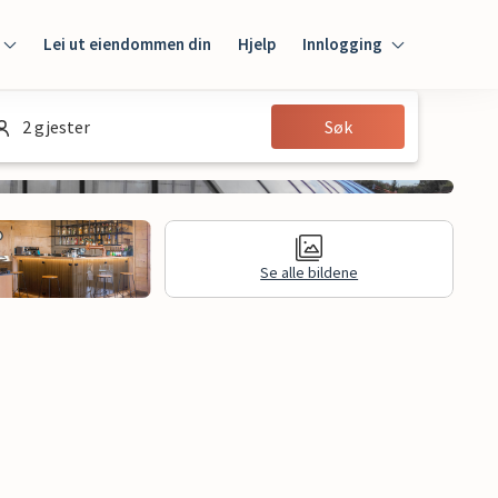
Lei ut eiendommen din
Hjelp
Innlogging
Innlogging
2 gjester
Søk
Gjest
Huseier
Se alle bildene