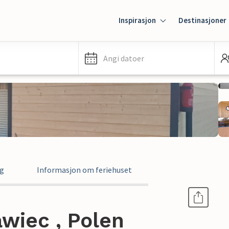
Inspirasjon
Destinasjoner
Angi datoer
ng
Informasjon om feriehuset
awiec , Polen