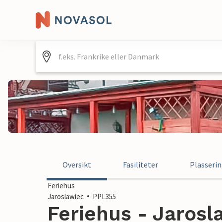
Oversikt
Fasiliteter
Plasseri
Feriehus
Jaroslawiec
PPL355
Feriehus - Jarosl