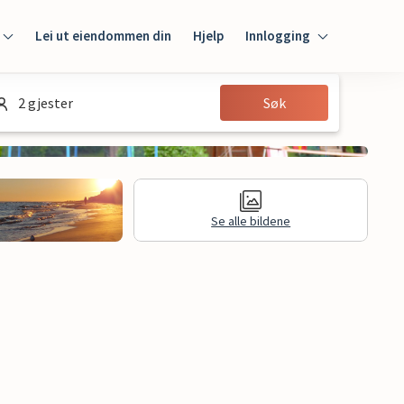
Lei ut eiendommen din
Hjelp
Innlogging
Innlogging
2 gjester
Søk
Gjest
Huseier
Se alle bildene