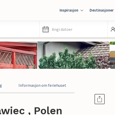
Inspirasjon
Destinasjoner
Angi datoer
ng
Informasjon om feriehuset
awiec , Polen