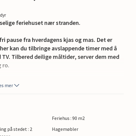
edyr
oselige feriehuset nær stranden.
fri pause fra hverdagens kjas og mas. Det er
 her kan du tilbringe avslappende timer med å
d TV. Tilbered deilige måltider, server dem med
 ro.
e rundt på fellesområdet. Trampoline, sklie,
es mer
arierte timer utendørs. Bruk den felles grillen
t om kvelden.
 ved Østersjøen, og gå en tur langs de
Feriehus : 90 m2
t over havet. Besøk det historiske fyrtårnet
ing på stedet : 2
Hagemøbler
e timer i badelandet Panorama Morska. Dra på