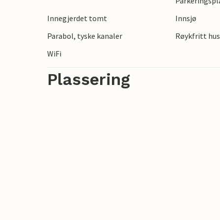
Parkeringspl
utflukter til de omkringliggende kystbyen
Innegjerdet tomt
Innsjø
innsjøene og skogene i det pommerske in
Parabol, tyske kanaler
Røykfritt hu
WiFi
Plassering