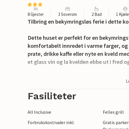
8 Gjester
3 Soverom
2 Bad
1 Kjæl
Tilbring en bekymringsløs ferie i dette k
Dette huset er perfekt for en bekymrings
komfortabelt innredet i varme farger, og
prate, drikke kaffe eller nyte en kveld me
et glass vin og la kvelden ebbe ut i fred og
For barna er det et eldorado å leke og løp
L
huske og ulike leker innbyr til mange og v
og samle familien til en hyggelig grillfes
Fasiliteter
Ta en kort tur til den brede sandstranden
All Inclusive
Felles grill
imponerende klippene med vidstrakt utsik
Forbrukskostnader inkl.
Gratis parker
Jarosawiec, eller tilbring noen morsomm