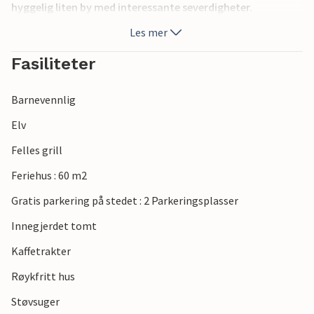
hyggelig liten by med interessante severdigheter.
Les mer
Fasiliteter
Barnevennlig
Elv
Felles grill
Feriehus : 60 m2
Gratis parkering på stedet : 2 Parkeringsplasser
Innegjerdet tomt
Kaffetrakter
Røykfritt hus
Støvsuger