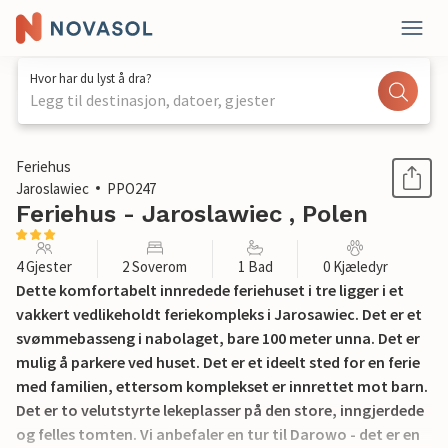
Hvor har du lyst å dra?
Legg til destinasjon, datoer, gjester
1 / 23
Feriehus
Jaroslawiec
PPO247
Feriehus - Jaroslawiec , Polen
4 Gjester
2 Soverom
1 Bad
0 Kjæledyr
Dette komfortabelt innredede feriehuset i tre ligger i et
vakkert vedlikeholdt feriekompleks i Jarosawiec. Det er et
svømmebasseng i nabolaget, bare 100 meter unna. Det er
mulig å parkere ved huset. Det er et ideelt sted for en ferie
med familien, ettersom komplekset er innrettet mot barn.
Det er to velutstyrte lekeplasser på den store, inngjerdede
og felles tomten. Vi anbefaler en tur til Darowo - det er en