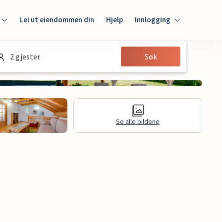
Lei ut eiendommen din
Hjelp
Innlogging
Innlogging
2 gjester
Søk
Gjest
Huseier
Se alle bildene