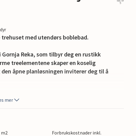
out of
5
edyr
kre trehuset med utendørs boblebad.
i Gornja Reka, som tilbyr deg en rustikk
me treelementene skaper en koselig
den åpne planløsningen inviterer deg til å
n store, overbygde terrassen i hagen, enten du
es mer
t slag badminton. Det utendørs boblebadet
er for uforglemmelige øyeblikk under
0 m2
Forbrukskostnader inkl.