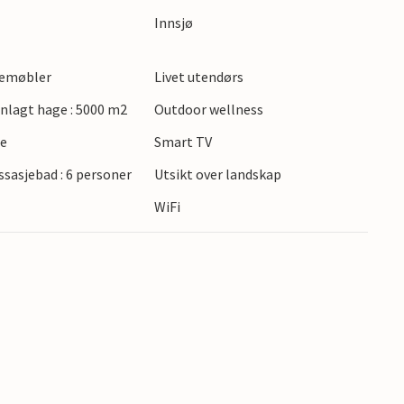
e for et bredt spekter av utendørsaktiviteter.
Innsjø
urer i den pittoreske naturen i det kroatiske
ne i nærheten og nyt regionale spesialiteter.
gemøbler
Livet utendørs
med sine severdigheter og kulturtilbud, er
 ideelle kombinasjonen av natur og avslapning
lagt hage : 5000 m2
Outdoor wellness
te
Smart TV
sasjebad : 6 personer
Utsikt over landskap
WiFi