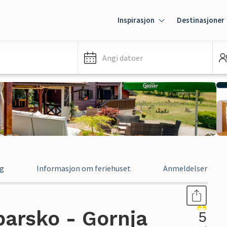
Inspirasjon
Destinasjoner
Angi datoer
ng
Informasjon om feriehuset
Anmeldelser
barsko - Gornja
5