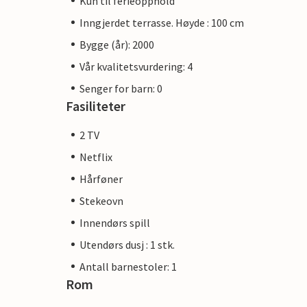
Kun til ferieopphold
Inngjerdet terrasse. Høyde : 100 cm
Bygge (år): 2000
Vår kvalitetsvurdering: 4
Senger for barn: 0
Fasiliteter
2 TV
Netflix
Hårføner
Stekeovn
Innendørs spill
Utendørs dusj : 1 stk.
Antall barnestoler: 1
Rom