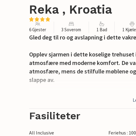
Reka , Kroatia
6 Gjester
3 Soverom
1 Bad
1 Kjæl
Gled deg til ro og avslapning i dette va
Opplev sjarmen i dette koselige trehuset 
atmosfære med moderne komfort. De var
atmosfære, mens de stilfulle møblene og 
slappe av.
Du kan tilbringe avslappende timer på de
L
slapper av i hagemøblene eller spiller e
avrunder avslapningsopplevelsen og sørg
Fasiliteter
stjernehimmelen.
All Inclusive
Feriehus : 10