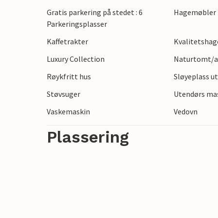
Gornja Reka tilbyr de perfekte omgivelsen
Gratis parkering på stedet : 6
Hagemøbler
Omgivelsene innbyr til fotturer og sykkelt
Parkeringsplasser
innlandet. Besøk de sjarmerende landsbye
Kaffetrakter
Kvalitetsha
De historiske byene Zagreb og Karlovac, 
ideelle for dagsturer. Gornja Reka er den
Luxury Collection
Naturtomt/an
for en variert og avslappende ferie.
Røykfritt hus
Sløyeplass u
Støvsuger
Utendørs mas
Vaskemaskin
Vedovn
Plassering