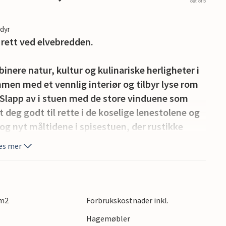
out of 5
edyr
 rett ved elvebredden.
inere natur, kultur og kulinariske herligheter i
en med et vennlig interiør og tilbyr lyse rom
 Slapp av i stuen med de store vinduene som
tt deg godt til rette i de koselige lenestolene og
g nyt måltidene i spisestuen, der rustikke
es mer
en store hagen. Velg mellom solfylte og
ft eller avslutt dagen i de koselige sittemøblene.
ir barna plass til å leke og de voksne
 m2
Forbrukskostnader inkl.
Hagemøbler