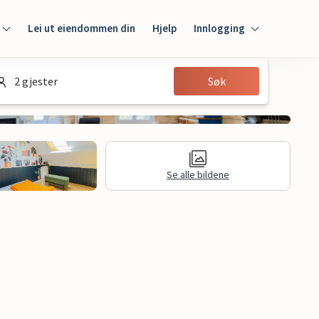
Lei ut eiendommen din
Hjelp
Innlogging
Innlogging
2 gjester
Søk
Gjest
Huseier
Se alle bildene