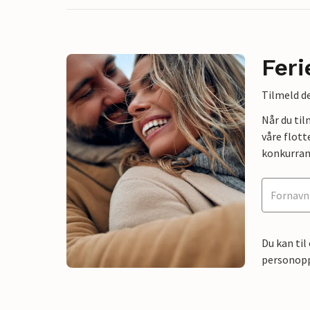
Feri
Tilmeld de
Når du ti
våre flott
konkurran
Du kan til
personoppl