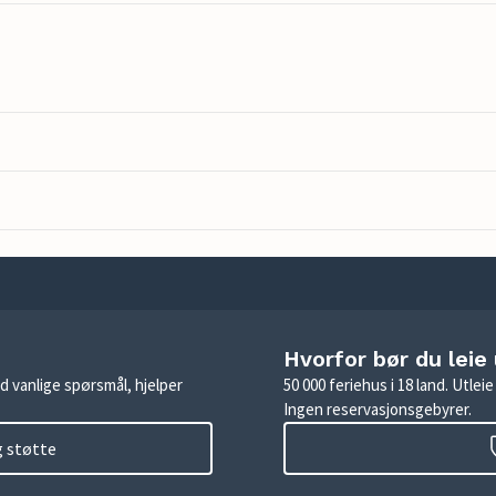
Hvorfor bør du leie
d vanlige spørsmål, hjelper
50 000 feriehus i 18 land. Utle
Ingen reservasjonsgebyrer.
g støtte