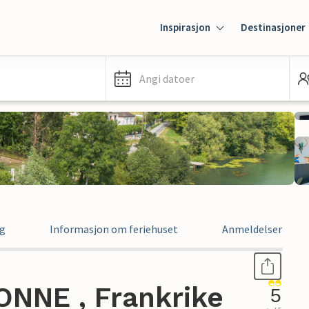
Inspirasjon
Destinasjoner
Angi datoer
ng
Informasjon om feriehuset
Anmeldelser
ONNE , Frankrike
5