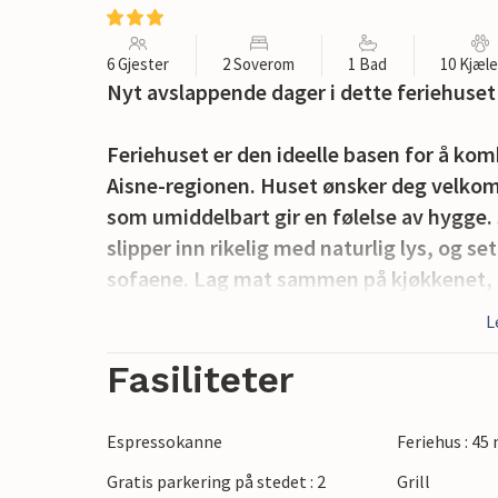
6 Gjester
2 Soverom
1 Bad
10 Kjæl
Nyt avslappende dager i dette feriehuset
Feriehuset er den ideelle basen for å komb
Aisne-regionen. Huset ønsker deg velkomm
som umiddelbart gir en følelse av hygge.
slipper inn rikelig med naturlig lys, og se
sofaene. Lag mat sammen på kjøkkenet, o
tremøbler skaper en koselig atmosfære.
L
Gå ut på terrassen og nyt utsikten over d
Fasiliteter
skyggefulle steder, spis frokost i frisk lu
Det velholdte uteområdet med mye grønt g
Espressokanne
Feriehus : 45
muligheten til å nyte roen i naturen.
Gratis parkering på stedet : 2
Grill