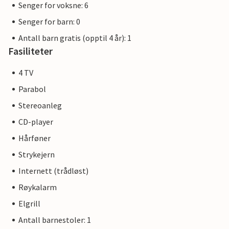
Senger for voksne: 6
derfor ikke mulig å få ekstra rabatter.
Senger for barn: 0
Antall barn gratis (opptil 4 år): 1
Fasiliteter
4 TV
Parabol
Stereoanleg
CD-player
Hårføner
Strykejern
Internett (trådløst)
Røykalarm
Elgrill
Antall barnestoler: 1