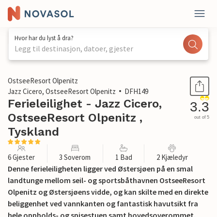
Hvor har du lyst å dra?
Legg til destinasjon, datoer, gjester
1 / 24
OstseeResort Olpenitz
Jazz Cicero, OstseeResort Olpenitz
DFH149
Ferieleilighet - Jazz Cicero,
3.3
OstseeResort Olpenitz ,
out of 5
Tyskland
6 Gjester
3 Soverom
1 Bad
2 Kjæledyr
Denne ferieleiligheten ligger ved Østersjøen på en smal
landtunge mellom seil- og sportsbåthavnen OstseeResort
Olpenitz og Østersjøens vidde, og kan skilte med en direkte
beliggenhet ved vannkanten og fantastisk havutsikt fra
hele oppholds- og spisestuen samt hovedsoverommet.