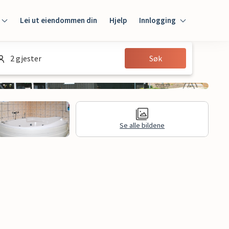
Lei ut eiendommen din
Hjelp
Innlogging
Innlogging
2 gjester
Søk
Gjest
Huseier
Se alle bildene