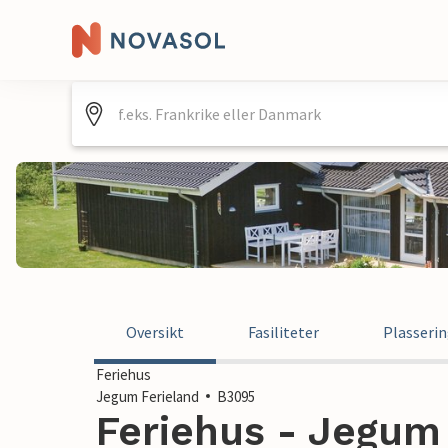
Oversikt
Fasiliteter
Plasseri
Feriehus
Jegum Ferieland
B3095
Feriehus - Jegum 