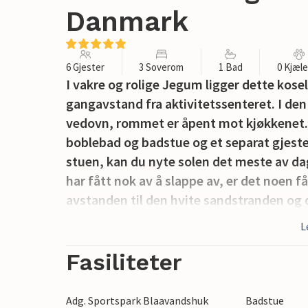
Danmark
6 Gjester
3 Soverom
1 Bad
0 Kjæl
I vakre og rolige Jegum ligger dette kose
gangavstand fra aktivitetssenteret. I den
vedovn, rommet er åpent mot kjøkkenet.
boblebad og badstue og et separat gjeste
stuen, kan du nyte solen det meste av dage
har fått nok av å slappe av, er det noen f
avstanden til den hvite sandstranden og 
utforske omgivelsene på jogge- og sykkels
L
naturen. Varde og Esbjerg er egnet for e
rekkevidde. De førstnevnte byene har kjø
Fasiliteter
håndverksverksteder som er åpne for be
Adg. Sportspark Blaavandshuk
Badstue