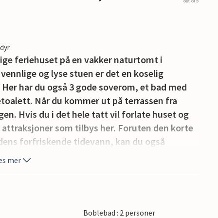
out of 5
edyr
lige feriehuset på en vakker naturtomt i
 vennlige og lyse stuen er det en koselig
 Her har du også 3 gode soverom, et bad med
toalett. Når du kommer ut på terrassen fra
n. Hvis du i det hele tatt vil forlate huset og
å attraksjoner som tilbys her. Foruten den korte
dens forfriskende tidevann, kan du også
tier. Du vil garantert nyte den skiftende
es mer
n shoppingtur, og Blåvand er også innen
pesentre, og Blåvand har til og med
søkende.
Boblebad : 2 personer