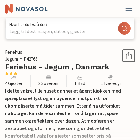
Hvor har du lyst å dra?
Legg til destinasjon, datoer, gjester
1 / 12
Feriehus
Jegum
P42768
Feriehus - Jegum , Danmark
4 Gjester
2 Soverom
1 Bad
1 Kjæledyr
I dette vakre, lille huset danner et åpent kjøkken med
spiseplass et lyst og innbydende midtpunkt for
ukompliserte måltider sammen. Etter å ha utforsket
nabolaget kan dere samles her for å lage mat, spise
sammen og reflektere over dagen. Atmosfæren er
avslappet og uformell, noe som gjør dette til et
komfortabelt valg for gjester som setter pris på