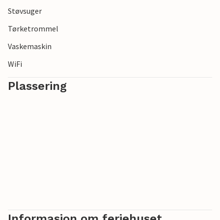
Støvsuger
Tørketrommel
Vaskemaskin
WiFi
Plassering
Informasjon om feriehuset