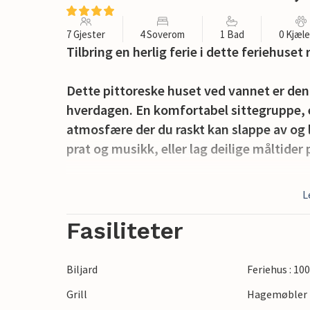
7 Gjester
4 Soverom
1 Bad
0 Kjæl
Tilbring en herlig ferie i dette feriehuse
Dette pittoreske huset ved vannet er den
hverdagen. En komfortabel sittegruppe, e
atmosfære der du raskt kan slappe av og 
prat og musikk, eller lag deilige måltide
Start dagen ute når været er fint, spis en
L
fantastiske utsikten over fjorden. I hagen
fordype deg i ferielesning eller en samtal
Fasiliteter
dagen med en velsmakende grillmat og et 
Biljard
Feriehus : 10
Havet ligger rett utenfor døren, så du kan
Grill
Hagemøbler
ved vannet når som helst. Du kan oppleve 