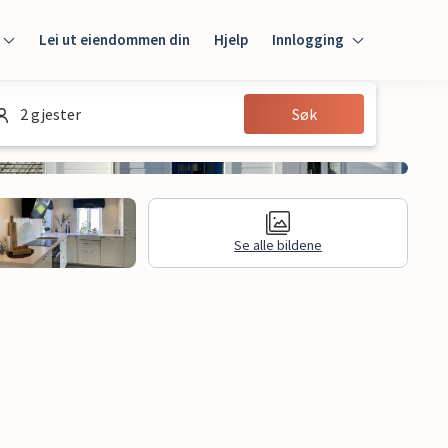
Lei ut eiendommen din
Hjelp
Innlogging
Innlogging
2 gjester
Søk
Gjest
Huseier
Se alle bildene