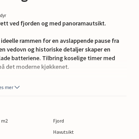
edyr
t rett ved fjorden og med panoramautsikt.
 ideelle rammen for en avslappende pause fra
n vedovn og historiske detaljer skaper en
lade batteriene. Tilbring koselige timer med
r på det moderne kjøkkenet.
 solid frokost på terrassen og nyt den
es mer
 finner du ulike sittegrupper slik at du kan
e i fred og ro. Bruk grillen om kvelden og avrund
glass vin.
0 m2
Fjord
 bade, fiske eller tilbringe avslappende timer
Havutsikt
fjorden spesielt intensivt på vannet: Det tilbys