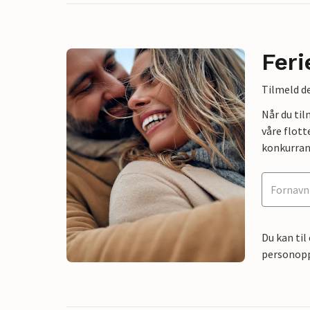
Feri
Tilmeld de
Når du ti
våre flott
konkurran
Du kan til
personoppl