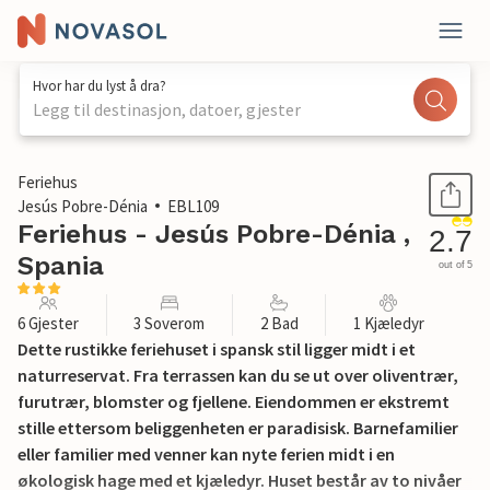
Hvor har du lyst å dra?
Legg til destinasjon, datoer, gjester
1 / 35
Feriehus
Jesús Pobre-Dénia
EBL109
Feriehus - Jesús Pobre-Dénia ,
2.7
Spania
out of 5
6 Gjester
3 Soverom
2 Bad
1 Kjæledyr
Dette rustikke feriehuset i spansk stil ligger midt i et
naturreservat. Fra terrassen kan du se ut over oliventrær,
furutrær, blomster og fjellene. Eiendommen er ekstremt
stille ettersom beliggenheten er paradisisk. Barnefamilier
eller familier med venner kan nyte ferien midt i en
økologisk hage med et kjæledyr. Huset består av to nivåer