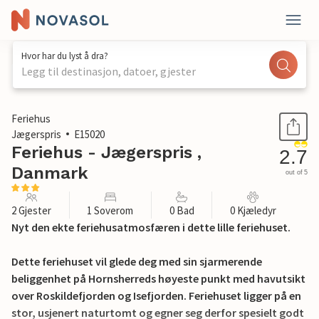
Hvor har du lyst å dra?
Legg til destinasjon, datoer, gjester
1 / 26
Feriehus
Jægerspris
E15020
Feriehus - Jægerspris ,
2.7
Danmark
out of 5
2 Gjester
1 Soverom
0 Bad
0 Kjæledyr
Nyt den ekte feriehusatmosfæren i dette lille feriehuset.
Dette feriehuset vil glede deg med sin sjarmerende
beliggenhet på Hornsherreds høyeste punkt med havutsikt
over Roskildefjorden og Isefjorden. Feriehuset ligger på en
stor, usjenert naturtomt og egner seg derfor spesielt godt