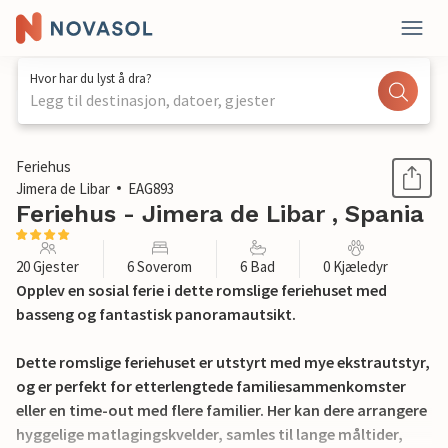
Hvor har du lyst å dra?
Legg til destinasjon, datoer, gjester
1 / 29
Feriehus
Jimera de Libar
EAG893
Feriehus - Jimera de Libar , Spania
20 Gjester
6 Soverom
6 Bad
0 Kjæledyr
Opplev en sosial ferie i dette romslige feriehuset med
basseng og fantastisk panoramautsikt.
Dette romslige feriehuset er utstyrt med mye ekstrautstyr,
og er perfekt for etterlengtede familiesammenkomster
eller en time-out med flere familier. Her kan dere arrangere
hyggelige matlagingskvelder, samles til lange måltider,