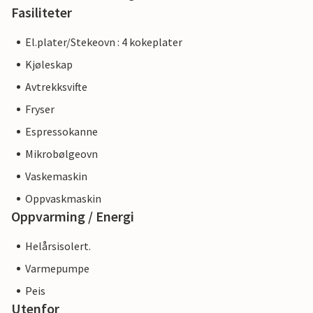
Fasiliteter
El.plater/Stekeovn : 4 kokeplater
Kjøleskap
Avtrekksvifte
Fryser
Espressokanne
Mikrobølgeovn
Vaskemaskin
Oppvaskmaskin
Oppvarming / Energi
Helårsisolert.
Varmepumpe
Peis
Utenfor